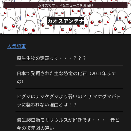
カオスでマッドなニュースをお届け
カオスアンテナ
人気記事
原生生物の定義って・・・？？？
日本で発掘された主な恐竜の化石（2011年まで
の）
ヒグマはナマケグマより弱いの？ ナマケグマがト
ラに襲われない理由とは！？
海生爬虫類モササウルスが好きです・・・ 昔と
今の復元図の違い