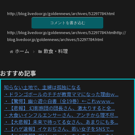
http://blog.livedoor.jp/goldennews/archives/52297784.html
コメントを書き込む
http://blog.livedoor.jp/goldennews/archives/52297784.htmlhttp://
blog.livedoor.jp/goldennews/archives/52297784.html
ホーム
飲食・料理
おすすめ記事
知らない土地で、主婦は孤独になる
ドランゴボールのチチが教育ママになった理由ｗ...
【驚愕】幽☆遊☆白書（全19巻）←これｗｗｗ...
【悲報】 幻影旅団の団長さん、激太りすると全...
大食いインフルエンサーさん、アンチから理不尽...
【大悲報】未来で待ってる女さん、あまりにも多...
【ハゲ速報】イケおぢさん、若い女子をSNSで...