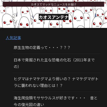
カオスでマッドなニュースをお届け
カオスアンテナ
人気記事
原生生物の定義って・・・？？？
日本で発掘された主な恐竜の化石（2011年まで
の）
ヒグマはナマケグマより弱いの？ ナマケグマがト
ラに襲われない理由とは！？
海生爬虫類モササウルスが好きです・・・ 昔と
今の復元図の違い