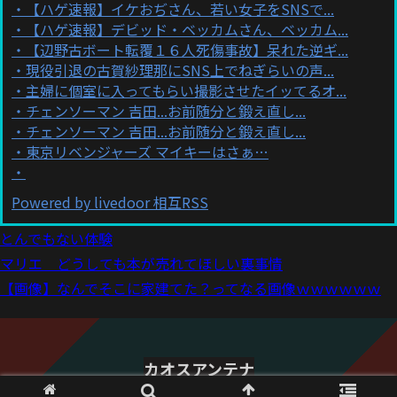
【ハゲ速報】イケおぢさん、若い女子をSNSで...
【ハゲ速報】デビッド・ベッカムさん、ベッカム...
【辺野古ボート転覆１６人死傷事故】呆れた逆ギ...
現役引退の古賀紗理那にSNS上でねぎらいの声...
主婦に個室に入ってもらい撮影させたイッてるオ...
チェンソーマン 吉田...お前随分と鍛え直し...
チェンソーマン 吉田...お前随分と鍛え直し...
東京リベンジャーズ マイキーはさぁ…
Powered by livedoor 相互RSS
とんでもない体験
マリエ どうしても本が売れてほしい裏事情
【画像】なんでそこに家建てた？ってなる画像ｗｗｗｗｗｗ
カオスアンテナ
© 2021 カオスアンテナ.