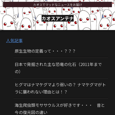
カオスでマッドなニュースをお届け
カオスアンテナ
人気記事
原生生物の定義って・・・？？？
日本で発掘された主な恐竜の化石（2011年まで
の）
ヒグマはナマケグマより弱いの？ ナマケグマがト
ラに襲われない理由とは！？
海生爬虫類モササウルスが好きです・・・ 昔と
今の復元図の違い