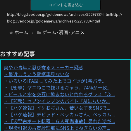
コメントを書き込む
http://blog.livedoor.jp/goldennews/archives/52297884.htmlhttp://
blog.livedoor.jp/goldennews/archives/52297884.html
ホーム
ゲーム･漫画･アニメ
おすすめ記事
爽やか青年に忍び寄るストーカー疑惑
最近こういう霊柩車見ないな
いろいろIPA試してみた上でコイツが1番バラ...
【衝撃】ヤニねこで抜けるキャラ、74%が一致...
ビールと水を交互に飲まないと倒れるグラス「ふ...
【悲報】セブンイレブンのバイト「AIにちいか...
【ハゲ速報】イケおぢさん、若い女子をSNSで...
【ハゲ速報】デビッド・ベッカムさん、ベッカム...
【辺野古ボート転覆１６人死傷事故】呆れた逆ギ...
現役引退の古賀紗理那にSNS上でねぎらいの声...