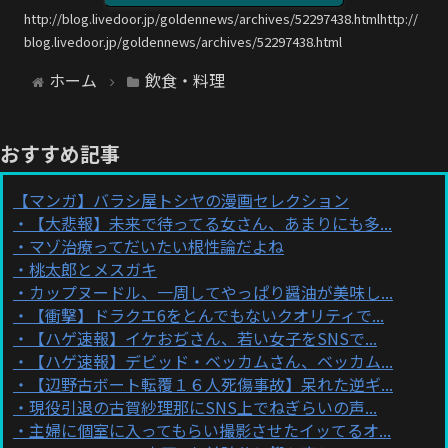
http://blog.livedoor.jp/goldennews/archives/52297438.htmlhttp://
blog.livedoor.jp/goldennews/archives/52297438.html
ホーム
飲食・料理
おすすめ記事
【マンガ】バラシ屋トシヤの漫画セレクション
【大悲報】未来で待ってる女さん、あまりにも多...
マゾ治療ってだいたい根性論だよね
桃太郎とメスガキ
カップヌードル、一周してやっぱり醤油が美味し...
【衝撃】ドラクエ6をとんでもないクオリティで...
【ハゲ速報】イケおぢさん、若い女子をSNSで...
【ハゲ速報】デビッド・ベッカムさん、ベッカム...
【辺野古ボート転覆１６人死傷事故】呆れた逆ギ...
現役引退の古賀紗理那にSNS上でねぎらいの声...
主婦に個室に入ってもらい撮影させたイッてるオ...