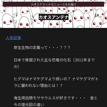
カオスでマッドなニュースをお届け
カオスアンテナ
人気記事
原生生物の定義って・・・？？？
日本で発掘された主な恐竜の化石（2011年まで
の）
ヒグマはナマケグマより弱いの？ ナマケグマがト
ラに襲われない理由とは！？
海生爬虫類モササウルスが好きです・・・ 昔と
今の復元図の違い