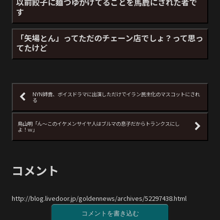
以前餃子に麺つゆかけてることを馬鹿にされた者で
す
「矢場とん」ってただのチェーン店でしょ？って思っ
てたけど
NYN姉貴、ボイスドラマに出演しただけでイラン民主化のマスコットにされ
る
鳥山明「ん～このイケメンサイヤ人はブルマの息子だからトランクスにし
よ！ｗ」
コメント
http://blog.livedoor.jp/goldennews/archives/52297438.html
コメントを書き込む