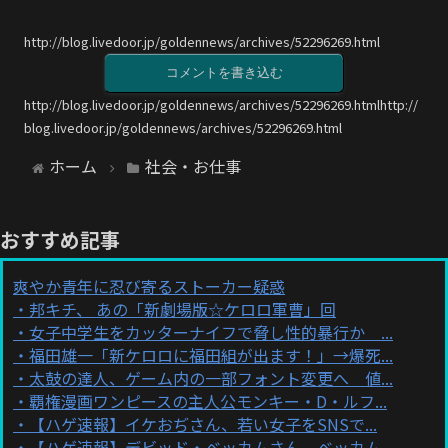
http://blog.livedoor.jp/goldennews/archives/52296269.html
コメントを書き込む
http://blog.livedoor.jp/goldennews/archives/52296269.htmlhttp://
blog.livedoor.jp/goldennews/archives/52296269.html
ホーム
社会・お仕事
おすすめ記事
爽やか青年に忍び寄るストーカー疑惑
邦キチ、 あの「新劇場版☆ケロロ軍曹」回
女子中学生をカッターナイフで脅し性的暴行か ...
福田雄一「新ケロロに福田組が出ます！」→爆死...
太鼓の達人、ゲーム内の一部フォント変更へ 値...
覇権漫画ワンピースの主人公モンキー・D・ルフ...
【ハゲ速報】イケおぢさん、若い女子をSNSで...
【ハゲ速報】デビッド・ベッカムさん、ベッカム...