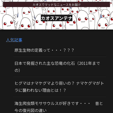
カオスでマッドなニュースをお届け
カオスアンテナ
人気記事
原生生物の定義って・・・？？？
日本で発掘された主な恐竜の化石（2011年まで
の）
ヒグマはナマケグマより弱いの？ ナマケグマがト
ラに襲われない理由とは！？
海生爬虫類モササウルスが好きです・・・ 昔と
今の復元図の違い