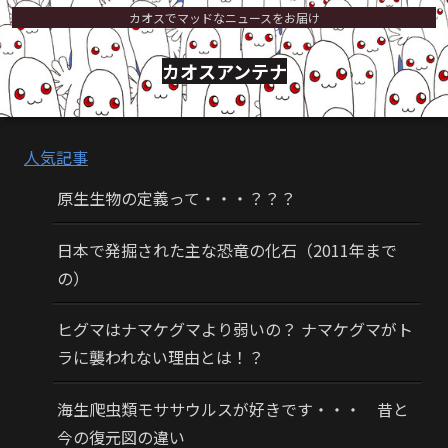
カオスでマッドなニュースをお届け
カオスアンテナ
人気記事
原生生物の定義って・・・？？？
日本で発掘された主な恐竜の化石（2011年まで
の）
ヒグマはナマケグマより弱いの？ ナマケグマがト
ラに襲われない理由とは！？
海生爬虫類モササウルスが好きです・・・ 昔と
今の復元図の違い