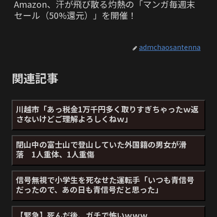
Amazon、汗が飛び散る灼熱の「マンガ毎週末
セール（50%還元）」を開催！
admchaosantenna
関連記事
川越市「あっ税金1万千円多く取りすぎちゃったｗ返
さないけどご理解よろしくねｗ」
閉山中の富士山で登山していた外国籍の男女が滑
落 1人重体、1人重傷
信号無視で小学生を死なせた運転手「いつも青信号
だったので、あの日も青信号だと思った」
【緊急】死んだ後、ガチで怖いｗｗｗ