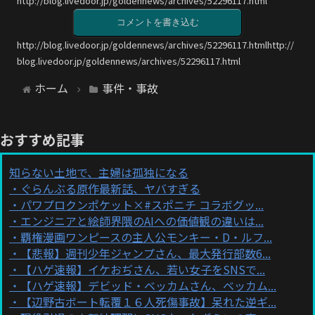
http://blog.livedoor.jp/goldennews/archives/52296117.html
コメントを書き込む
http://blog.livedoor.jp/goldennews/archives/52296117.htmlhttp://
blog.livedoor.jp/goldennews/archives/52296117.html
ホーム
事件・事故
おすすめ記事
知らない土地で、主婦は孤独になる
ぐらんぶる原作最新話、ヤバすぎる
パワプロクンポケット×#スポニチ コラボグッ...
エンジニアと絵師界隈のAIへの価値観の違いは...
覇権漫画ワンピースの主人公モンキー・D・ルフ...
【悲報】週刊少年ジャンプさん、最大発行部数6...
【ハゲ速報】イケおぢさん、若い女子をSNSで...
【ハゲ速報】デビッド・ベッカムさん、ベッカム...
【辺野古ボート転覆１６人死傷事故】呆れた逆ギ...