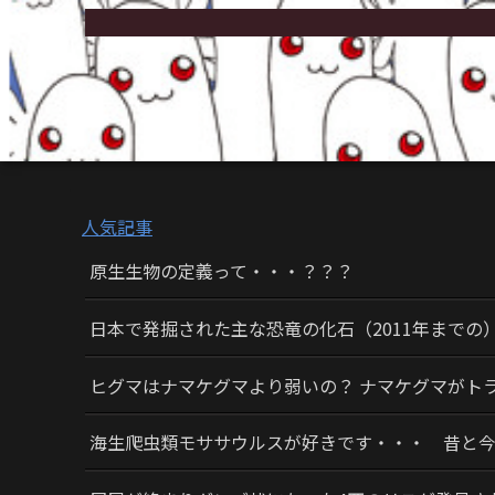
人気記事
原生生物の定義って・・・？？？
日本で発掘された主な恐竜の化石（2011年までの
ヒグマはナマケグマより弱いの？ ナマケグマがト
海生爬虫類モササウルスが好きです・・・ 昔と