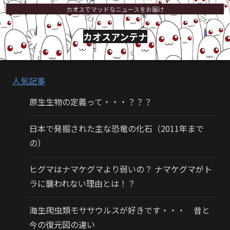
カオスでマッドなニュースをお届け
カオスアンテナ
人気記事
原生生物の定義って・・・？？？
日本で発掘された主な恐竜の化石（2011年まで
の）
ヒグマはナマケグマより弱いの？ ナマケグマがト
ラに襲われない理由とは！？
海生爬虫類モササウルスが好きです・・・ 昔と
今の復元図の違い