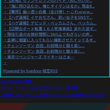
【悲報】セブンイレブンのバイト「AIにちいか...
「海に飛び込むか、俺とタイマンはるか」現金6...
【驚愕】幽☆遊☆白書（全19巻）←これｗｗｗ...
【ハゲ速報】イケおぢさん、若い女子をSNSで...
【ハゲ速報】デビッド・ベッカムさん、ベッカム...
【辺野古ボート転覆１６人死傷事故】呆れた逆ギ...
現役引退の古賀紗理那にSNS上でねぎらいの声...
主婦に個室に入ってもらい撮影させたイッてるオ...
チェンソーマン 吉田...お前随分と鍛え直し...
チェンソーマン 吉田...お前随分と鍛え直し...
東京リベンジャーズ マイキーはさぁ…
Powered by livedoor 相互RSS
とんでもない体験
マリエ どうしても本が売れてほしい裏事情
【画像】なんでそこに家建てた？ってなる画像ｗｗｗｗｗｗ