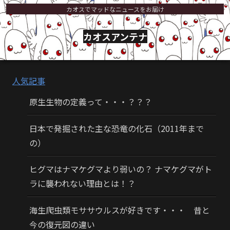
カオスでマッドなニュースをお届け
カオスアンテナ
人気記事
原生生物の定義って・・・？？？
日本で発掘された主な恐竜の化石（2011年まで
の）
ヒグマはナマケグマより弱いの？ ナマケグマがト
ラに襲われない理由とは！？
海生爬虫類モササウルスが好きです・・・ 昔と
今の復元図の違い