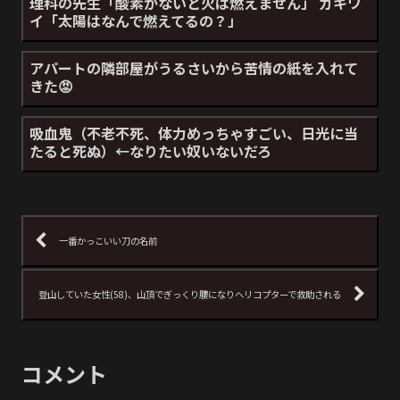
理科の先生「酸素がないと火は燃えません」 ガキワ
イ「太陽はなんで燃えてるの？」
アパートの隣部屋がうるさいから苦情の紙を入れて
きた😡
吸血鬼（不老不死、体力めっちゃすごい、日光に当
たると死ぬ）←なりたい奴いないだろ
一番かっこいい刀の名前
登山していた女性(58)、山頂でぎっくり腰になりヘリコプターで救助される
コメント