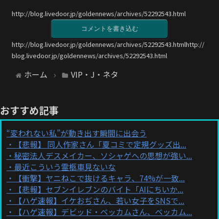
http://blog.livedoor.jp/goldennews/archives/52292543.html
コメントを書き込む
http://blog.livedoor.jp/goldennews/archives/52292543.htmlhttp://
blog.livedoor.jp/goldennews/archives/52292543.html
ホーム
VIP・J・ネタ
おすすめ記事
“変われない私”が動き出す瞬間に出会う
【悲報】 同人作家さん「夏コミで定規グッズ出...
秘密法人デスメイカー、ソシャゲへの思想が強い...
最近こういう霊柩車見ないな
【衝撃】ヤニねこで抜けるキャラ、74%が一致...
【悲報】セブンイレブンのバイト「AIにちいか...
【ハゲ速報】イケおぢさん、若い女子をSNSで...
【ハゲ速報】デビッド・ベッカムさん、ベッカム...