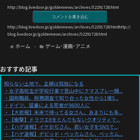
http://blog.livedoor.jp/goldennews/archives/52291728.html
コメントを書き込む
http://blog.livedoor.jp/goldennews/archives/52291728.htmlhttp://
blog.livedoor.jp/goldennews/archives/52291728.html
ホーム
ゲーム･漫画･アニメ
おすすめ記事
知らない土地で、主婦は孤独になる
女子高校生が学校行事で登山中にクマスプレー顔...
国税職員、税務調査で知り合った女性から1億5...
ドイツ、猛暑による死者が9600人に
【大悲報】未来で待ってる女さん、あまりにも多...
【衝撃】ドラクエ6をとんでもないクオリティで...
【ハゲ速報】イケおぢさん、若い女子をSNSで...
【ハゲ速報】デビッド・ベッカムさん、ベッカム...