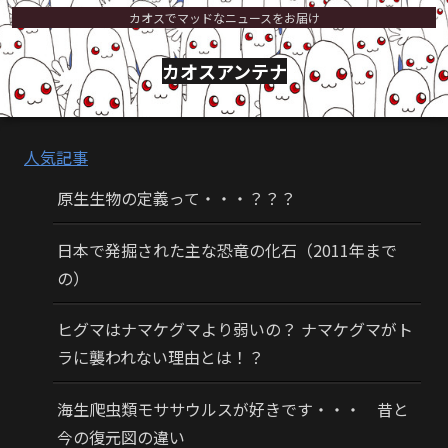
カオスでマッドなニュースをお届け
カオスアンテナ
人気記事
原生生物の定義って・・・？？？
日本で発掘された主な恐竜の化石（2011年まで
の）
ヒグマはナマケグマより弱いの？ ナマケグマがト
ラに襲われない理由とは！？
海生爬虫類モササウルスが好きです・・・ 昔と
今の復元図の違い