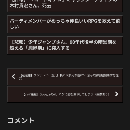
木村貴宏さん、死去
パーティメンバーがめっちゃ仲良いいRPGを教えて欲
しい
【悲報】少年ジャンプさん、90年代後半の暗黒期を
超える「魔界期」に突入する
【超速報】フジテレビ、港元社長と大多元専務に50億円の損害賠償請求を提
起
【ハゲ速報】GoogleのAI、ハゲに髪を生やしてしまう（画像あり）
コメント