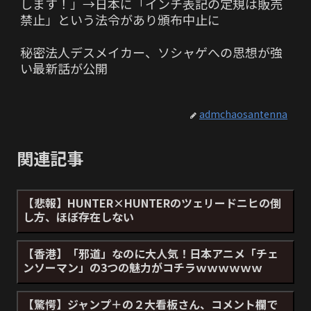
します！」→日本に「インチ表記の定規は販売
禁止」という法令があり頒布中止に
秘密法人デスメイカー、ソシャゲへの思想が強
い最新話が公開
admchaosantenna
関連記事
【悲報】HUNTER×HUNTERのツェリードニヒの倒
し方、ほぼ存在しない
【香港】「邪道」なのに大人気！日本アニメ「チェ
ンソーマン」の3つの魅力がコチラｗｗｗｗｗｗ
【驚愕】ジャンプ＋の２大看板さん、コメント欄で