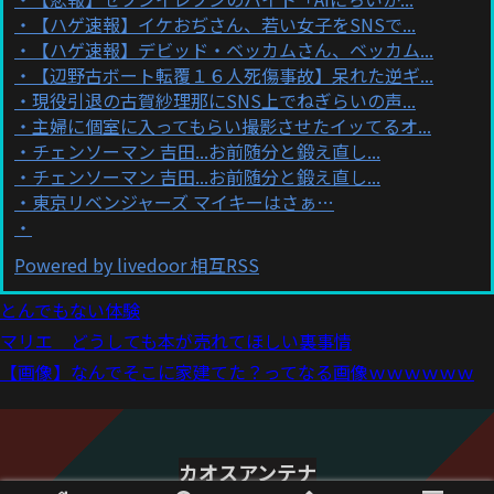
【ハゲ速報】イケおぢさん、若い女子をSNSで...
【ハゲ速報】デビッド・ベッカムさん、ベッカム...
【辺野古ボート転覆１６人死傷事故】呆れた逆ギ...
現役引退の古賀紗理那にSNS上でねぎらいの声...
主婦に個室に入ってもらい撮影させたイッてるオ...
チェンソーマン 吉田...お前随分と鍛え直し...
チェンソーマン 吉田...お前随分と鍛え直し...
東京リベンジャーズ マイキーはさぁ…
Powered by livedoor 相互RSS
とんでもない体験
マリエ どうしても本が売れてほしい裏事情
【画像】なんでそこに家建てた？ってなる画像ｗｗｗｗｗｗ
カオスアンテナ