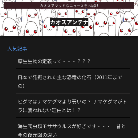
カオスでマッドなニュースをお届け
カオスアンテナ
人気記事
原生生物の定義って・・・？？？
日本で発掘された主な恐竜の化石（2011年まで
の）
ヒグマはナマケグマより弱いの？ ナマケグマがト
ラに襲われない理由とは！？
海生爬虫類モササウルスが好きです・・・ 昔と
今の復元図の違い