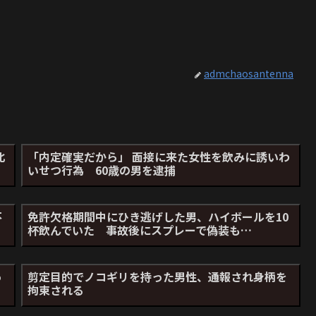
か
admchaosantenna
北
「内定確実だから」 面接に来た女性を飲みに誘いわ
いせつ行為 60歳の男を逮捕
不
免許欠格期間中にひき逃げした男、ハイボールを10
杯飲んでいた 事故後にスプレーで偽装も…
っ
剪定目的でノコギリを持った男性、通報され身柄を
拘束される