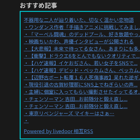
おすすめ記事
不器用な二人が辿り着いた、切なく温かい恋物語
ワンダンス作者「手描きアニメに挑戦してみまし..
「マーベル闘魂」のデッドプール、好き放題やっ..
映画ちいかわ、声優インタビューが公開される
【大悲報】未来で待ってる女さん、あまりにも多..
【衝撃】ドラクエ6をとんでもないクオリティで...
【ハゲ速報】イケおぢさん、若い女子をSNSで...
【ハゲ速報】デビッド・ベッカムさん、ベッカム..
【辺野古ボート転覆１６人死傷事故】呆れた逆ギ..
現役引退の古賀紗理那にSNS上でねぎらいの声...
主婦に個室に入ってもらい撮影させたイッてるオ..
チェンソーマン 吉田...お前随分と鍛え直し...
チェンソーマン 吉田...お前随分と鍛え直し...
東京リベンジャーズ マイキーはさぁ…
Powered by livedoor 相互RSS