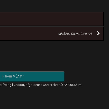
山形来たけど電車少なすぎて草
ントを書き込む
tp://blog.livedoor.jp/goldennews/archives/52290613.html