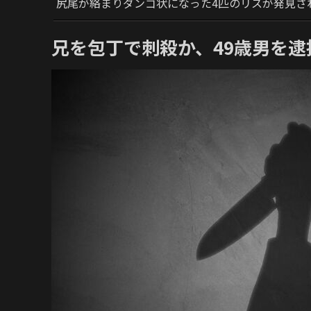
尻尾が絡まりダンゴ状になった4匹のリスが発見さ
兄を包丁で刺殺か、49歳男を逮