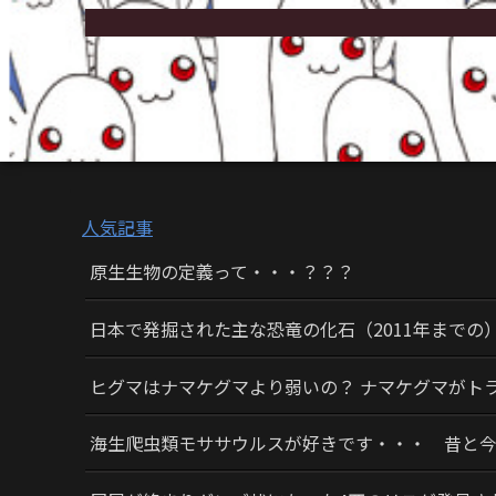
人気記事
原生生物の定義って・・・？？？
日本で発掘された主な恐竜の化石（2011年までの
ヒグマはナマケグマより弱いの？ ナマケグマがト
海生爬虫類モササウルスが好きです・・・ 昔と