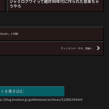
ジャミロクワイって絶対90年代に作られた音楽ちゃ
うやろ
00mAh」と判明
ヴィンランド・サガ、完結へ
ントを書き込む
tp://blog.livedoor.jp/goldennews/archives/52290139.html