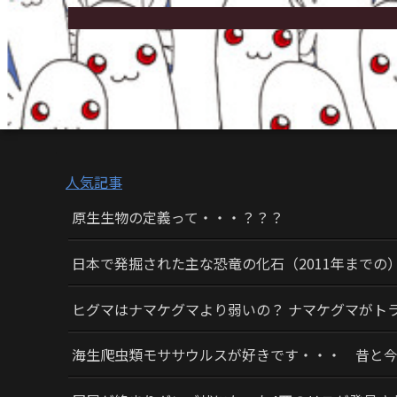
人気記事
原生生物の定義って・・・？？？
日本で発掘された主な恐竜の化石（2011年までの
ヒグマはナマケグマより弱いの？ ナマケグマがト
海生爬虫類モササウルスが好きです・・・ 昔と