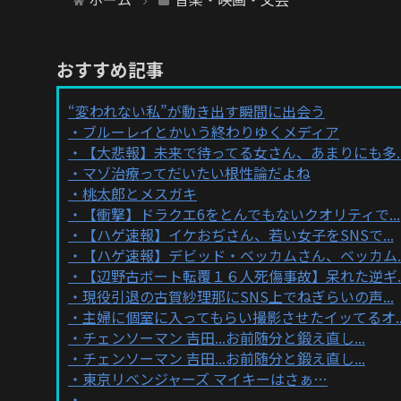
おすすめ記事
“変われない私”が動き出す瞬間に出会う
ブルーレイとかいう終わりゆくメディア
【大悲報】未来で待ってる女さん、あまりにも多..
マゾ治療ってだいたい根性論だよね
桃太郎とメスガキ
【衝撃】ドラクエ6をとんでもないクオリティで...
【ハゲ速報】イケおぢさん、若い女子をSNSで...
【ハゲ速報】デビッド・ベッカムさん、ベッカム..
【辺野古ボート転覆１６人死傷事故】呆れた逆ギ..
現役引退の古賀紗理那にSNS上でねぎらいの声...
主婦に個室に入ってもらい撮影させたイッてるオ..
チェンソーマン 吉田...お前随分と鍛え直し...
チェンソーマン 吉田...お前随分と鍛え直し...
東京リベンジャーズ マイキーはさぁ…