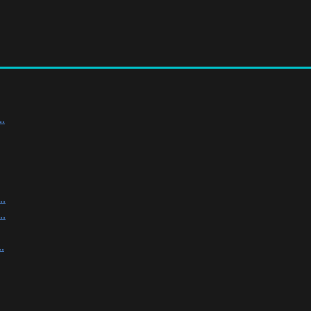
.
.
.
.