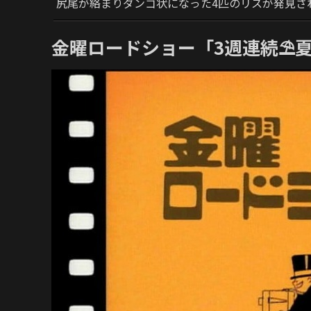
尻尾が絡まりダンゴ状になった4匹のリスが発見さ
金曜ロードショー「3週連続⛱️