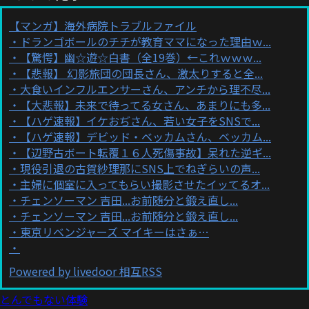
【マンガ】海外病院トラブルファイル
ドランゴボールのチチが教育ママになった理由ｗ...
【驚愕】幽☆遊☆白書（全19巻）←これｗｗｗ...
【悲報】 幻影旅団の団長さん、激太りすると全...
大食いインフルエンサーさん、アンチから理不尽...
【大悲報】未来で待ってる女さん、あまりにも多...
【ハゲ速報】イケおぢさん、若い女子をSNSで...
【ハゲ速報】デビッド・ベッカムさん、ベッカム...
【辺野古ボート転覆１６人死傷事故】呆れた逆ギ...
現役引退の古賀紗理那にSNS上でねぎらいの声...
主婦に個室に入ってもらい撮影させたイッてるオ...
チェンソーマン 吉田...お前随分と鍛え直し...
チェンソーマン 吉田...お前随分と鍛え直し...
東京リベンジャーズ マイキーはさぁ…
Powered by livedoor 相互RSS
とんでもない体験