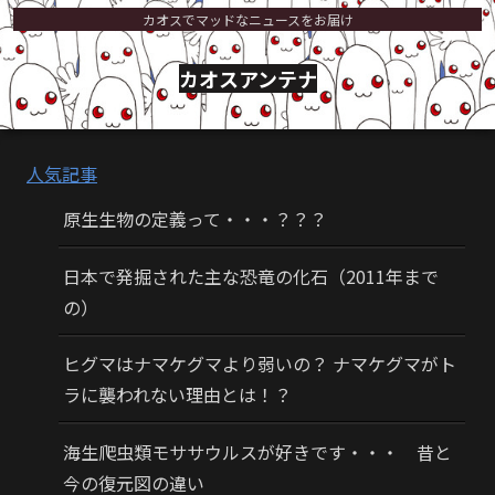
カオスでマッドなニュースをお届け
カオスアンテナ
人気記事
原生生物の定義って・・・？？？
日本で発掘された主な恐竜の化石（2011年まで
の）
ヒグマはナマケグマより弱いの？ ナマケグマがト
ラに襲われない理由とは！？
海生爬虫類モササウルスが好きです・・・ 昔と
今の復元図の違い