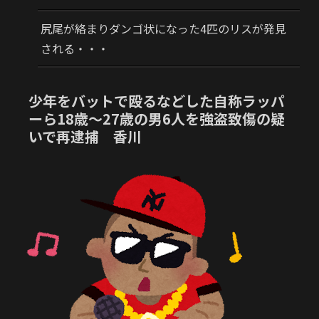
尻尾が絡まりダンゴ状になった4匹のリスが発見
される・・・
少年をバットで殴るなどした自称ラッパ
ーら18歳～27歳の男6人を強盗致傷の疑
いで再逮捕 香川