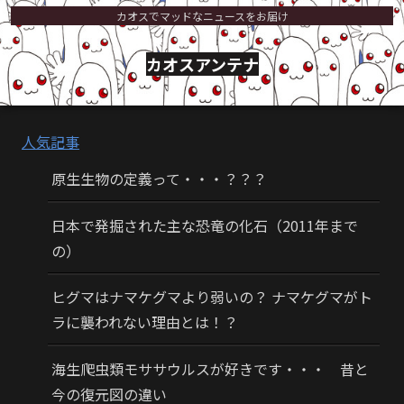
カオスでマッドなニュースをお届け
カオスアンテナ
人気記事
原生生物の定義って・・・？？？
日本で発掘された主な恐竜の化石（2011年まで
の）
ヒグマはナマケグマより弱いの？ ナマケグマがト
ラに襲われない理由とは！？
海生爬虫類モササウルスが好きです・・・ 昔と
今の復元図の違い