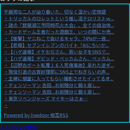
不器用な二人が辿り着いた、切なく温かい恋物語
トリッカルのロレットという推し活テロリストｗ...
謎の「琵琶湖三市同時花火大会」、全ての自治体...
カードゲーム王者だった遊戯王、いつの間にか売...
【衝撃】ヤニねこで抜けるキャラ、74%が一致...
【悲報】セブンイレブンのバイト「AIにちいか...
【ハゲ速報】イケおぢさん、若い女子をSNSで...
【ハゲ速報】デビッド・ベッカムさん、ベッカム...
【辺野古ボート転覆１６人死傷事故】呆れた逆ギ...
現役引退の古賀紗理那にSNS上でねぎらいの声...
主婦に個室に入ってもらい撮影させたイッてるオ...
チェンソーマン 吉田...お前随分と鍛え直し...
チェンソーマン 吉田...お前随分と鍛え直し...
東京リベンジャーズ マイキーはさぁ…
Powered by livedoor 相互RSS
とんでもない体験