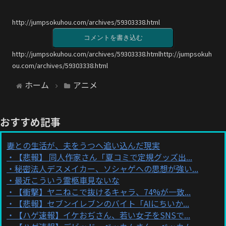
http://jumpsokuhou.com/archives/59303338.html
コメントを書き込む
http://jumpsokuhou.com/archives/59303338.htmlhttp://jumpsokuh
ou.com/archives/59303338.html
ホーム
アニメ
おすすめ記事
妻との生活が、夫をうつへ追い込んだ現実
【悲報】 同人作家さん「夏コミで定規グッズ出...
秘密法人デスメイカー、ソシャゲへの思想が強い...
最近こういう霊柩車見ないな
【衝撃】ヤニねこで抜けるキャラ、74%が一致...
【悲報】セブンイレブンのバイト「AIにちいか...
【ハゲ速報】イケおぢさん、若い女子をSNSで...