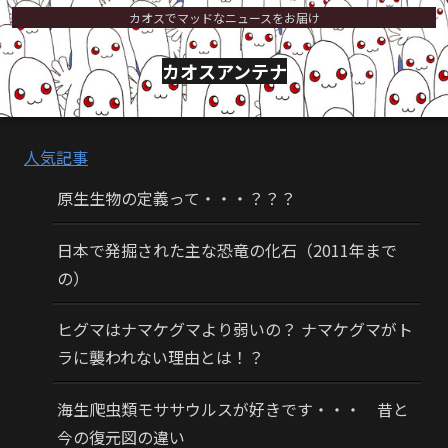
カオスでマッドなニュースをお届け
カオスアンテナ
人気記事
原生生物の定義って・・・？？？
日本で発掘された主な恐竜の化石（2011年まで
の）
ヒグマはナマケグマより弱いの？ ナマケグマがト
ラに襲われない理由とは！？
海生爬虫類モササウルスが好きです・・・ 昔と
今の復元図の違い