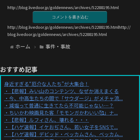
http://blog.livedoor.jp/goldennews/archives/52288195.html
コメントを書き込む
http://blog.livedoor.jp/goldennews/archives/52288195.htmlhttp://
blog.livedoor.jp/goldennews/archives/52288195.html
ホーム
事件・事故
おすすめ記事
身近すぎる“厄介な人たち”が大集合！
【悲報】みい山のコンテンツ、なぜか消えまくる
今、中高生たちの間で「サウダージ」がメチャ流...
減塩って普通に生きてたら不可能じゃない…？
ちいかわ映画見た客「モモンガかわいい🥰」ナ...
【悲報】ルフィさん、壊れる・・・
【ハゲ速報】イケおぢさん、若い女子をSNSで...
【ハゲ速報】デビッド・ベッカムさん、ベッカム...