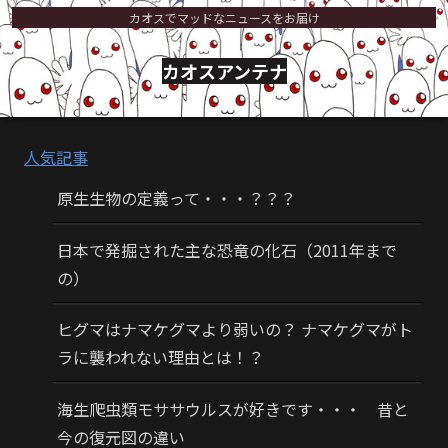
カオスでマッドなニュースをお届け
カオスアンテナ
人気記事
原生生物の定義って・・・？？？
日本で発掘された主な恐竜の化石（2011年まで
の）
ヒグマはナマケグマより弱いの？ ナマケグマがト
ラに襲われない理由とは！？
海生爬虫類モササウルスが好きです・・・ 昔と
今の復元図の違い