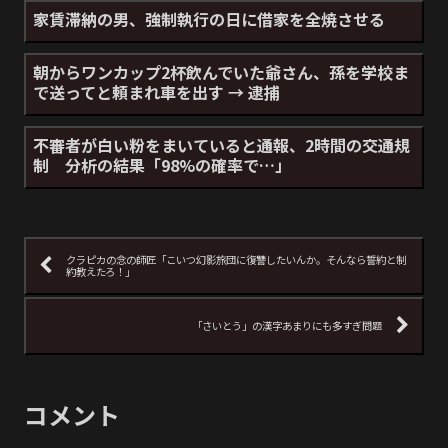
家賃滞納の男、強制執行の日に借家を全焼させる
朝からワンカップ2杯飲んでいた爺さん、孫を学校ま
で送ってと頼まれ車を出す → 逮捕
不審者が白い粉をまいていると通報、2時間の交通規
制 分析の結果「98%の確率で…」
クラピカの念の師匠「こいつ幻影旅団に復讐したいんか。そんなら誓約と制
約教えたろ！」
「さいとう」の漢字あまりにも多すぎ問題
コメント