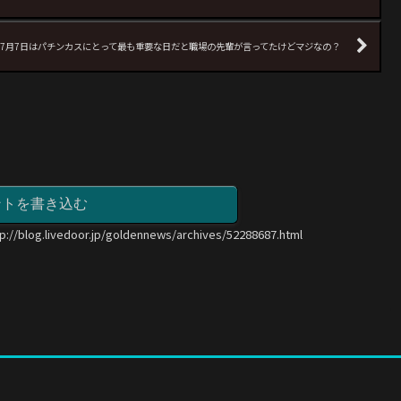
7月7日はパチンカスにとって最も重要な日だと職場の先輩が言ってたけどマジなの？
ントを書き込む
tp://blog.livedoor.jp/goldennews/archives/52288687.html