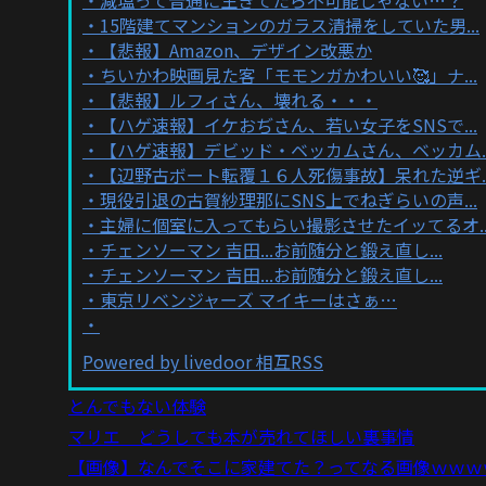
15階建てマンションのガラス清掃をしていた男...
【悲報】Amazon、デザイン改悪か
ちいかわ映画見た客「モモンガかわいい🥰」ナ...
【悲報】ルフィさん、壊れる・・・
【ハゲ速報】イケおぢさん、若い女子をSNSで...
【ハゲ速報】デビッド・ベッカムさん、ベッカム..
【辺野古ボート転覆１６人死傷事故】呆れた逆ギ..
現役引退の古賀紗理那にSNS上でねぎらいの声...
主婦に個室に入ってもらい撮影させたイッてるオ..
チェンソーマン 吉田...お前随分と鍛え直し...
チェンソーマン 吉田...お前随分と鍛え直し...
東京リベンジャーズ マイキーはさぁ…
Powered by livedoor 相互RSS
とんでもない体験
マリエ どうしても本が売れてほしい裏事情
【画像】なんでそこに家建てた？ってなる画像ｗｗｗ