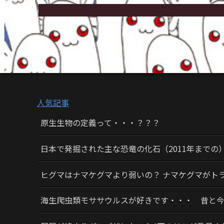
人気記事
原生生物の定義って・・・？？？
日本で発掘された主な恐竜の化石（2011年までの
ヒグマはナマケグマより弱いの？ ナマケグマがト
海生爬虫類モササウルスが好きです・・・ 昔と