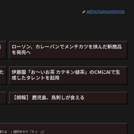
admchaosantenna
詰
ローソン、カレーパンでメンチカツを挟んだ新商品
を発売へ
た
伊藤園「お～いお茶 カテキン緑茶」のCMにAIで生
成したタレントを起用
【朗報】 鹿児島、鳥刺しが食える
麗だよ…」田村ゆかり「えっ…///