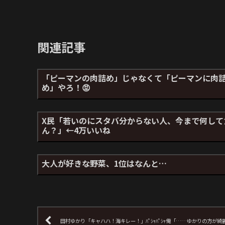
関連記事
「ピーマンの肉詰め」じゃなくて「ピーマンに肉
め」やろ！😡
X民「若いのにスタバ分からない人、今まで何して
ん？」←4万いいね
大人が好きな野菜、1位はなんと…
田村ゆかり「キャハハ！海キレー！」ﾊﾟｼｬﾊﾟｼｬ俺「……ゆかりの方が綺