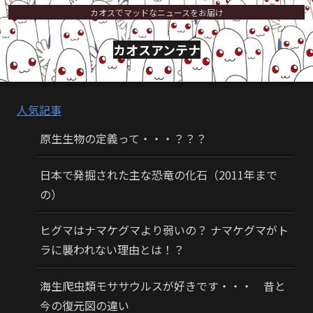
カオスでマッドなニュースをお届け
カオスアンテナ
人気記事
原生生物の定義って・・・？？？
日本で発掘された主な恐竜の化石（2011年まで
の）
ヒグマはナマケグマより弱いの？ ナマケグマがト
ラに襲われない理由とは！？
海生爬虫類モササウルスが好きです・・・ 昔と
今の復元図の違い