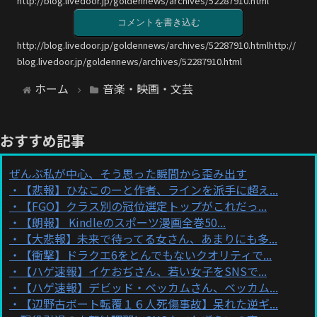
http://blog.livedoor.jp/goldennews/archives/52287910.html
コメントを書き込む
http://blog.livedoor.jp/goldennews/archives/52287910.htmlhttp://
blog.livedoor.jp/goldennews/archives/52287910.html
ホーム
音楽・映画・文芸
おすすめ記事
ぜんぶ私が中心、そう思った瞬間から歪み出す
【悲報】ひなこのーと作者、ラインを派手に超え...
【FGO】クラス別の冠位選定トップがこれだっ...
【朗報】 Kindleのスポーツ漫画全巻50...
【大悲報】未来で待ってる女さん、あまりにも多...
【衝撃】ドラクエ6をとんでもないクオリティで...
【ハゲ速報】イケおぢさん、若い女子をSNSで...
【ハゲ速報】デビッド・ベッカムさん、ベッカム...
【辺野古ボート転覆１６人死傷事故】呆れた逆ギ...