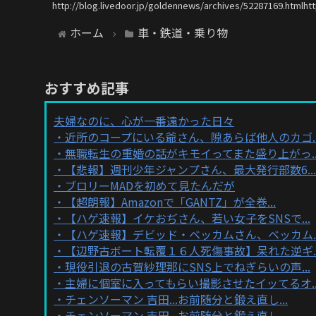
http://blog.livedoor.jp/goldennews/archives/52287169.htmlht
ホーム
車・鉄道・乗り物
おすすめ記事
夫婦なのに、心が一番遠かった日々
近所のコープにいる爺さん、隙あらば他人のカゴ..
無職転生の重婚の話がキモイってまた盛り上がっ..
【悲報】週刊少年ジャンプさん、最大発行部数6...
ブロリーMADを初めて見たんだが
【超朗報】Amazonで「GANTZ」が全巻...
【ハゲ速報】イケおぢさん、若い女子をSNSで...
【ハゲ速報】デビッド・ベッカムさん、ベッカム..
【辺野古ボート転覆１６人死傷事故】呆れた逆ギ..
現役引退の古賀紗理那にSNS上でねぎらいの声...
主婦に個室に入ってもらい撮影させたイッてるオ..
チェンソーマン 吉田...お前随分と鍛え直し...
チェンソーマン 吉田...お前随分と鍛え直し...