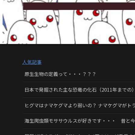
人気記事
原生生物の定義って・・・？？？
日本で発掘された主な恐竜の化石（2011年までの
ヒグマはナマケグマより弱いの？ ナマケグマがト
海生爬虫類モササウルスが好きです・・・ 昔と