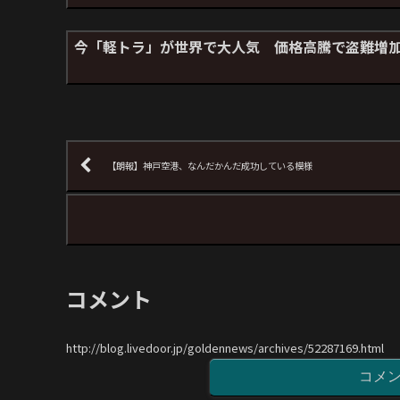
今「軽トラ」が世界で大人気 価格高騰で盗難増
【朗報】神戸空港、なんだかんだ成功している模様
コメント
http://blog.livedoor.jp/goldennews/archives/52287169.html
コメ