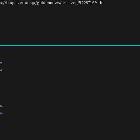
tp://blog.livedoor.jp/goldennews/archives/52287169.html
.
.
.
.
.