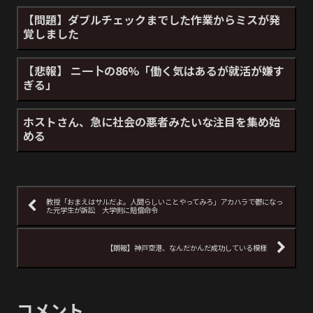
【問題】ダブルチェックまでした作業からミスが発
覚しました
【悲報】 ニ一卜の86%「働く気はあるが就活が嫌す
ぎる」
ホストさん、急に社会の悪者みたいな注目を集め始
める
教授「おまえはサルだよ。人間らしいことやってみろ」アカハラで鬱になっ
た元学生が訴訟 大学側に賠償命令
【朗報】神戸空港、なんだかんだ成功している模様
コメント