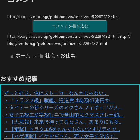
http://blog.livedoor.jp/goldennews/archives/52287432.html
コメントを書き込む
http://blog.livedoor.jp/goldennews/archives/52287432.htmlhttp://
blog.livedoor.jp/goldennews/archives/52287432.html
ホーム
社会・お仕事
おすすめ記事
ずっと好き。俺はストーカーなんかじゃない。
「トランプ級」戦艦、建造費は総額43兆円か
タイトーの新シリーズのミクさんフィギュアが人...
女子高校生が学校行事で登山中にクマスプレー顔...
【大悲報】未来で待ってる女さん、あまりにも多...
【衝撃】ドラクエ6をとんでもないクオリティで...
【ハゲ速報】イケおぢさん、若い女子をSNSで...