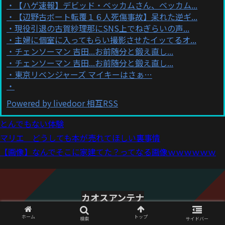
【ハゲ速報】デビッド・ベッカムさん、ベッカム...
【辺野古ボート転覆１６人死傷事故】呆れた逆ギ...
現役引退の古賀紗理那にSNS上でねぎらいの声...
主婦に個室に入ってもらい撮影させたイッてるオ...
チェンソーマン 吉田...お前随分と鍛え直し...
チェンソーマン 吉田...お前随分と鍛え直し...
東京リベンジャーズ マイキーはさぁ…
Powered by livedoor 相互RSS
とんでもない体験
マリエ どうしても本が売れてほしい裏事情
【画像】なんでそこに家建てた？ってなる画像ｗｗｗｗｗｗ
カオスアンテナ
© 2021 カオスアンテナ.
ホーム
トップ
検索
サイドバー