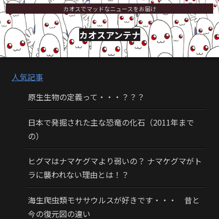
カオスでマッドなニュースをお届け
カオスアンテナ
人気記事
原生生物の定義って・・・？？？
日本で発掘された主な恐竜の化石（2011年まで
の）
ヒグマはナマケグマより弱いの？ ナマケグマがト
ラに襲われない理由とは！？
海生爬虫類モササウルスが好きです・・・ 昔と
今の復元図の違い