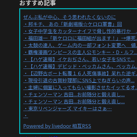
おすすめ記事
ぜんぶ私が中心、そう思われたくないのに
邦キチ、 あの「新劇場版☆ケロロ軍曹」回
女子中学生をカッターナイフで脅し性的暴行か ..
福田雄一「新ケロロに福田組が出ます！」→爆死..
太鼓の達人、ゲーム内の一部フォント変更へ 値..
覇権漫画ワンピースの主人公モンキー・D・ルフ..
【ハゲ速報】イケおぢさん、若い女子をSNSで...
【ハゲ速報】デビッド・ベッカムさん、ベッカム..
【辺野古ボート転覆１６人死傷事故】呆れた逆ギ..
現役引退の古賀紗理那にSNS上でねぎらいの声...
主婦に個室に入ってもらい撮影させたイッてるオ..
チェンソーマン 吉田...お前随分と鍛え直し...
チェンソーマン 吉田...お前随分と鍛え直し...
東京リベンジャーズ マイキーはさぁ…
Powered by livedoor 相互RSS