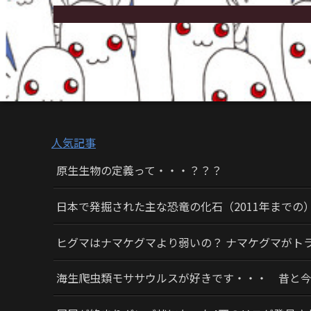
人気記事
原生生物の定義って・・・？？？
日本で発掘された主な恐竜の化石（2011年までの
ヒグマはナマケグマより弱いの？ ナマケグマがト
海生爬虫類モササウルスが好きです・・・ 昔と