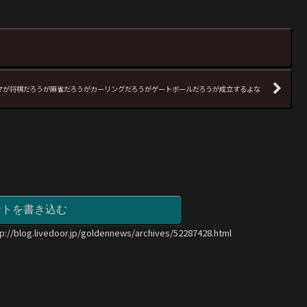
マが将棋だろうが麻雀だろうがカーリングだろうがゲートボールだろうが成立するよな
ントを書き込む
tp://blog.livedoor.jp/goldennews/archives/52287428.html