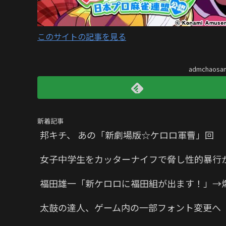
このサイトの記事を見る
admchaos
新着記事
邦キチ、 あの「新劇場版☆ケロロ軍曹」回
女子中学生をカッターナイフで脅し性的暴行か
福田雄一「新ケロロに福田組が出ます！」→
太鼓の達人、ゲーム内の一部フォント変更へ