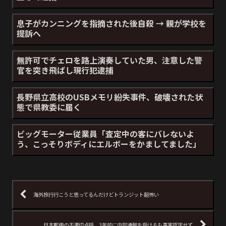
息子がカンニングを指摘された後自殺 → 親が学校を
提訴へ
無許可でチェロを路上演奏していた男、注意した警
官を突き飛ばし現行犯逮捕
長野県立高校のUSBメモリ紛失事件、破壊された状
態で県教委に届く
ビッグモーター従業員「査定中の客にバレないよ
う、こっそりボディにエルボーをかましてました」
海外旅行行こうと思ってるんだけどトランジット超怖い
日本郵便の不適切点呼、3年前に内部通報を受けるも事実認定せず