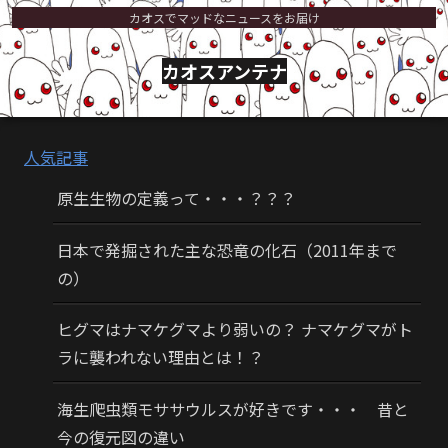
カオスでマッドなニュースをお届け
カオスアンテナ
人気記事
原生生物の定義って・・・？？？
日本で発掘された主な恐竜の化石（2011年まで
の）
ヒグマはナマケグマより弱いの？ ナマケグマがト
ラに襲われない理由とは！？
海生爬虫類モササウルスが好きです・・・ 昔と
今の復元図の違い