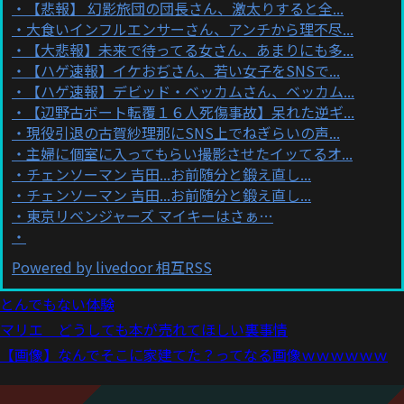
【悲報】 幻影旅団の団長さん、激太りすると全...
大食いインフルエンサーさん、アンチから理不尽...
【大悲報】未来で待ってる女さん、あまりにも多...
【ハゲ速報】イケおぢさん、若い女子をSNSで...
【ハゲ速報】デビッド・ベッカムさん、ベッカム...
【辺野古ボート転覆１６人死傷事故】呆れた逆ギ...
現役引退の古賀紗理那にSNS上でねぎらいの声...
主婦に個室に入ってもらい撮影させたイッてるオ...
チェンソーマン 吉田...お前随分と鍛え直し...
チェンソーマン 吉田...お前随分と鍛え直し...
東京リベンジャーズ マイキーはさぁ…
Powered by livedoor 相互RSS
とんでもない体験
マリエ どうしても本が売れてほしい裏事情
【画像】なんでそこに家建てた？ってなる画像ｗｗｗｗｗｗ