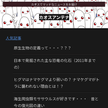
カオスでマッドなニュースをお届け
カオスアンテナ
人気記事
原生生物の定義って・・・？？？
日本で発掘された主な恐竜の化石（2011年まで
の）
ヒグマはナマケグマより弱いの？ ナマケグマがト
ラに襲われない理由とは！？
海生爬虫類モササウルスが好きです・・・ 昔と
今の復元図の違い