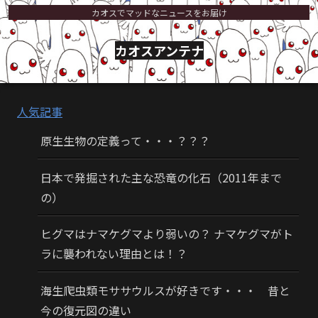
カオスでマッドなニュースをお届け
カオスアンテナ
人気記事
原生生物の定義って・・・？？？
日本で発掘された主な恐竜の化石（2011年まで
の）
ヒグマはナマケグマより弱いの？ ナマケグマがト
ラに襲われない理由とは！？
海生爬虫類モササウルスが好きです・・・ 昔と
今の復元図の違い