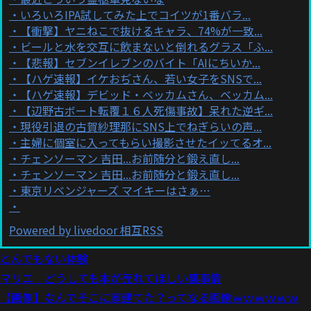
いろいろIPA試してみた上でコイツが1番バラ...
【衝撃】ヤニねこで抜けるキャラ、74%が一致...
ビールと水を交互に飲まないと倒れるグラス「ふ...
【悲報】セブンイレブンのバイト「AIにちいか...
【ハゲ速報】イケおぢさん、若い女子をSNSで...
【ハゲ速報】デビッド・ベッカムさん、ベッカム...
【辺野古ボート転覆１６人死傷事故】呆れた逆ギ...
現役引退の古賀紗理那にSNS上でねぎらいの声...
主婦に個室に入ってもらい撮影させたイッてるオ...
チェンソーマン 吉田...お前随分と鍛え直し...
チェンソーマン 吉田...お前随分と鍛え直し...
東京リベンジャーズ マイキーはさぁ…
Powered by livedoor 相互RSS
とんでもない体験
マリエ どうしても本が売れてほしい裏事情
【画像】なんでそこに家建てた？ってなる画像ｗｗｗｗｗｗ