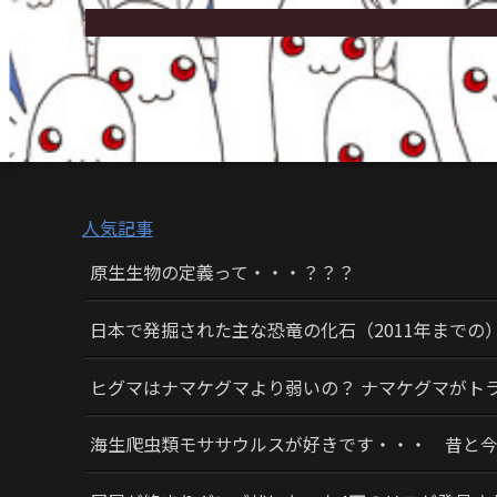
人気記事
原生生物の定義って・・・？？？
日本で発掘された主な恐竜の化石（2011年までの
ヒグマはナマケグマより弱いの？ ナマケグマがト
海生爬虫類モササウルスが好きです・・・ 昔と