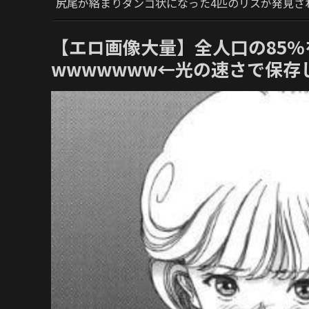
尻尾が絡まりダンゴ状になった4匹のリスが発見さ
【エロ画像大量】全人口の85
wwwwwww←光の速さで保存