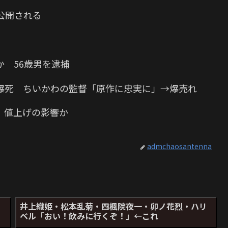
“が公開される
 56歳男を逮捕
爆死 ちいかわの監督「原作に忠実に」→爆売れ
 値上げの影響か
admchaosantenna
、
井上織姫・松本乱菊・四楓院夜一・卯ノ花烈・ハリ
ベル「おい！飲みに行くぞ！」←これ