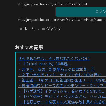
http://jumpsokuhou.com/archives/59172705.html
コメ
http://jumpsokuhou.com/archives/59172705.htmlhttp://jumps
ホーム
ジャンプ
おすすめ記事
ぜんぶ私が中心、そう思われたくないのに
「Virtual Insanity」30年越...
邦キチ、 あの「新劇場版☆ケロロ軍曹」回
女子中学生をカッターナイフで脅し性的暴行か ..
福田雄一「新ケロロに福田組が出ます！」→爆死..
覇権漫画ワンピースの主人公モンキー・D・ルフ..
【ハゲ速報】イケおぢさん、若い女子をSNSで...
【ハゲ速報】デビッド・ベッカムさん、ベッカム..
【辺野古ボート転覆１６人死傷事故】呆れた逆ギ..