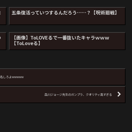
他
五条復活っていつするんだろう……？【呪術廻戦】
の
【画像】ToLOVEるで一番抜いたキャラｗｗｗ
【ToLoveる】
名しろよwwwww
森川ジョージ先生のガンプラ、クオリティ高すぎる