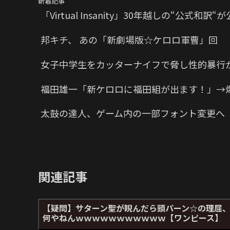
新着記事
「Virtual Insanity」30年越しの“公式和訳
邦キチ、 あの「新劇場版☆ケロロ軍曹」回
女子中学生をカッターナイフで脅し性的暴行か
福田雄一「新ケロロに福田組が出ます！」→
太鼓の達人、ゲーム内の一部フォント変更へ
関連記事
【疑問】サターン聖が睨んだら頭パーン☆の理屈
何やねんｗｗｗｗｗｗｗｗｗｗｗ【ワンピース】