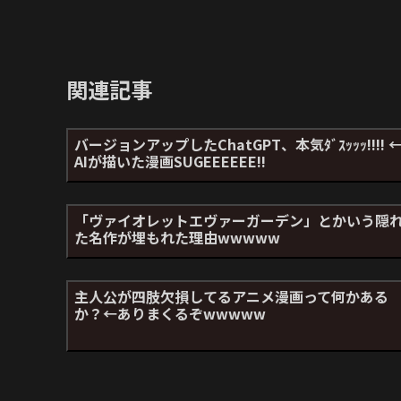
関連記事
バージョンアップしたChatGPT、本気ﾀﾞｽｯｯｯ!!!! 
AIが描いた漫画SUGEEEEEE!!
「ヴァイオレットエヴァーガーデン」とかいう隠
た名作が埋もれた理由wwwww
主人公が四肢欠損してるアニメ漫画って何かある
か？←ありまくるぞwwwww