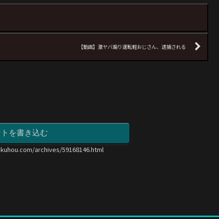
【動画】激ヤバ煽り運転軽おじさん、逮捕される
ントを書き込む
okuhou.com/archives/59168146.html