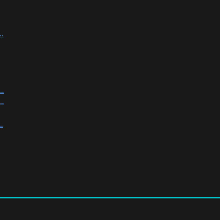
.
.
.
.