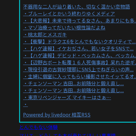
不器用な二人が辿り着いた、切なく温かい恋物語
ブルーレイとかいう終わりゆくメディア
【大悲報】未来で待ってる女さん、あまりにも多..
マゾ治療ってだいたい根性論だよね
桃太郎とメスガキ
【衝撃】ドラクエ6をとんでもないクオリティで...
【ハゲ速報】イケおぢさん、若い女子をSNSで...
【ハゲ速報】デビッド・ベッカムさん、ベッカム..
【辺野古ボート転覆１６人死傷事故】呆れた逆ギ..
現役引退の古賀紗理那にSNS上でねぎらいの声...
主婦に個室に入ってもらい撮影させたイッてるオ..
チェンソーマン 吉田...お前随分と鍛え直し...
チェンソーマン 吉田...お前随分と鍛え直し...
東京リベンジャーズ マイキーはさぁ…
Powered by livedoor 相互RSS
とんでもない体験
マリエ どうしても本が売れてほしい裏事情