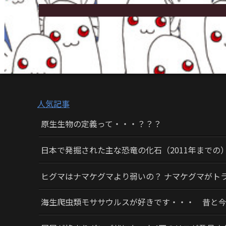
人気記事
原生生物の定義って・・・？？？
日本で発掘された主な恐竜の化石（2011年までの
ヒグマはナマケグマより弱いの？ ナマケグマがト
海生爬虫類モササウルスが好きです・・・ 昔と