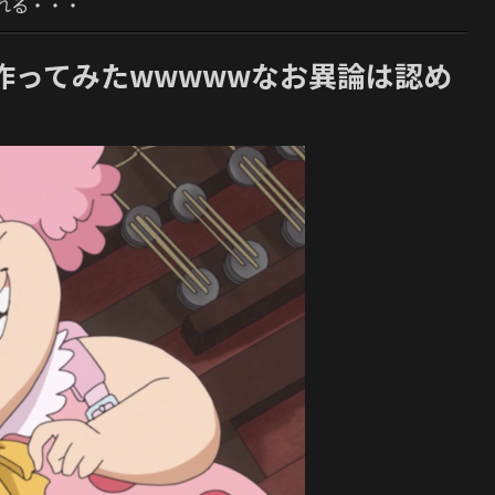
れる・・・
表作ってみたwwwwwなお異論は認め