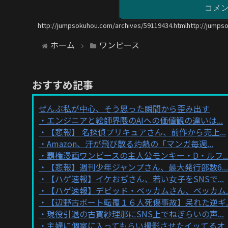
コメ
http://jumpsokuhou.com/archives/59119434.htmlhttp://jumps
ホーム
ワンピース
おすすめ記事
ぜんぶ私が中心、そう思った瞬間から歪み出す
エンジニアと絵師界隈のAIへの価値観の違いは...
【悲報】 名探偵プリキュアさん、前作から売上...
Amazon、汗が飛び散る灼熱の「マンガ毎週...
覇権漫画ワンピースの主人公モンキー・D・ルフ..
【悲報】週刊少年ジャンプさん、最大発行部数6...
【ハゲ速報】イケおぢさん、若い女子をSNSで...
【ハゲ速報】デビッド・ベッカムさん、ベッカム..
【辺野古ボート転覆１６人死傷事故】呆れた逆ギ..
現役引退の古賀紗理那にSNS上でねぎらいの声...
主婦に個室に入ってもらい撮影させたイッてるオ..