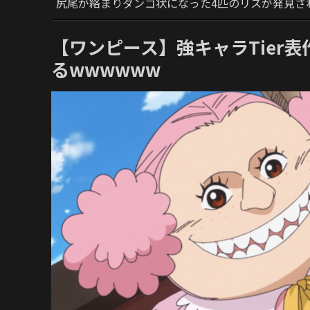
尻尾が絡まりダンゴ状になった4匹のリスが発見さ
【ワンピース】強キャラTier
るwwwwww