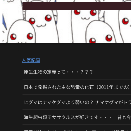
人気記事
原生生物の定義って・・・？？？
日本で発掘された主な恐竜の化石（2011年までの
ヒグマはナマケグマより弱いの？ ナマケグマがト
海生爬虫類モササウルスが好きです・・・ 昔と