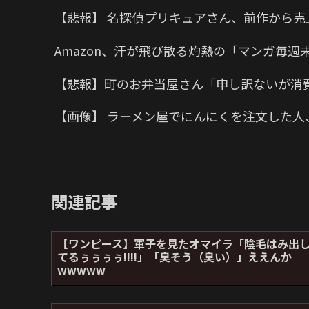
【悲報】 名探偵プリキュアさん、前作から売
Amazon、汗が飛び散る灼熱の「マンガ毎週
【悲報】町のお弁当屋さん「申し訳ないが消
【画像】 ラーメン屋でにんにくを注文した人
関連記事
【ワンピース】軍子を見たオマイラ「陰毛はみ出
てるぅぅぅぅ!!!!」「臭そう（臭い）」ええんか
wwwww