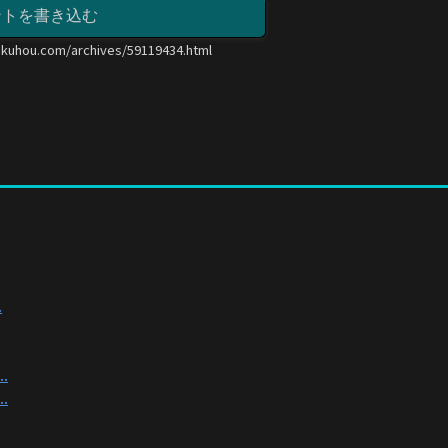
ントを書き込む
okuhou.com/archives/59119434.html
.
.
.
.