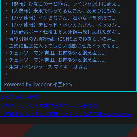
【悲報】ひなこのーと作者、ラインを派手に超え...
【大悲報】未来で待ってる女さん、あまりにも多...
【ハゲ速報】イケおぢさん、若い女子をSNSで...
【ハゲ速報】デビッド・ベッカムさん、ベッカム...
【辺野古ボート転覆１６人死傷事故】呆れた逆ギ...
現役引退の古賀紗理那にSNS上でねぎらいの声...
主婦に個室に入ってもらい撮影させたイッてるオ...
チェンソーマン 吉田...お前随分と鍛え直し...
チェンソーマン 吉田...お前随分と鍛え直し...
東京リベンジャーズ マイキーはさぁ…
Powered by livedoor 相互RSS
とんでもない体験
マリエ どうしても本が売れてほしい裏事情
【画像】なんでそこに家建てた？ってなる画像ｗｗｗｗｗｗ