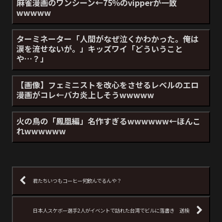
麻雀漫画のワンシーン←75％のvipperが一致
wwwww
ターミネーター「人間がなぜ泣くかわかった。俺は
涙を流せないが。」キッズワイ「どういうこと
や…？」
【画像】フェミニストを改心をさせるレベルのエロ
漫画がコレ←バカ炎上しそうwwwww
火の鳥の「鳳凰編」名作すぎるwwwwww←ほんこ
れwwwwww
君たちいつもコーヒー何飲んでるんや？
日本人スケボー選手2人がイベントで訪れた台湾でビルに落書き 送検