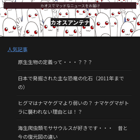
カオスでマッドなニュースをお届け
カオスアンテナ
人気記事
原生生物の定義って・・・？？？
日本で発掘された主な恐竜の化石（2011年まで
の）
ヒグマはナマケグマより弱いの？ ナマケグマがト
ラに襲われない理由とは！？
海生爬虫類モササウルスが好きです・・・ 昔と
今の復元図の違い