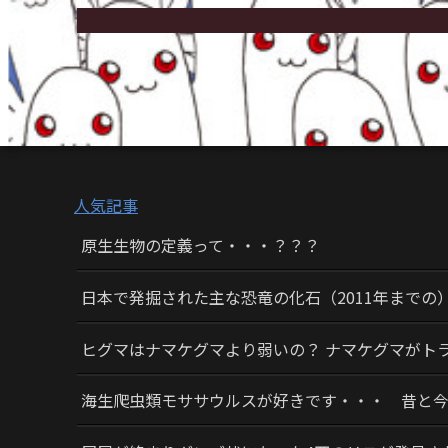
人気記事
原生生物の定義って・・・？？？
日本で発掘された主な恐竜の化石（2011年までの
ヒグマはナマケグマより弱いの？ ナマケグマがト
海生爬虫類モササウルスが好きです・・・ 昔と