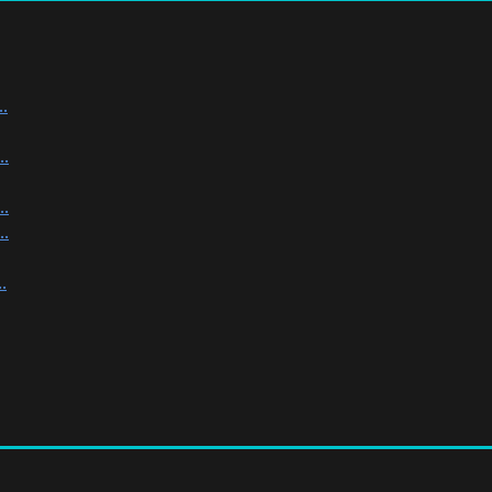
.
.
.
.
.