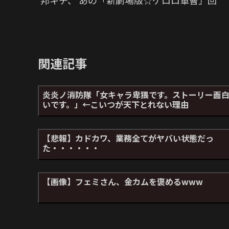
邦キチ、 あの「新劇場版☆ケロロ軍曹」回
関連記事
炎炎ノ消防隊「女キャラ卑猥です。ストーリー面
いです。」←こいつが天下とれない理由
【悲報】カドカワ、業務全てがヤバい状態だっ
た・・・・・・
【画像】フェミさん、金カムを褒めるwww