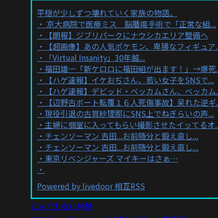
平穏が少しずつ壊れていく家族の物語。
京大病院で医療ミス 脳腫瘍手術で「正常な組...
【朗報】ジブリパークにナウシカエリア整備へ
【超画像】あの人気ポケモン、卑猥なフィギュア..
「Virtual Insanity」30年越...
福田雄一「新ケロロに福田組が出ます！」→爆死..
【ハゲ速報】イケおぢさん、若い女子をSNSで...
【ハゲ速報】デビッド・ベッカムさん、ベッカム..
【辺野古ボート転覆１６人死傷事故】呆れた逆ギ..
現役引退の古賀紗理那にSNS上でねぎらいの声...
主婦に個室に入ってもらい撮影させたイッてるオ..
チェンソーマン 吉田...お前随分と鍛え直し...
チェンソーマン 吉田...お前随分と鍛え直し...
東京リベンジャーズ マイキーはさぁ…
Powered by livedoor 相互RSS
とんでもない体験