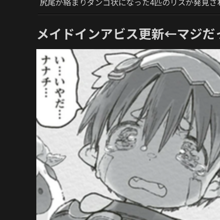
尻尾が絡まりダンゴ状になった4匹のリスが発見さ
メイドインアビス更新←マジだっ