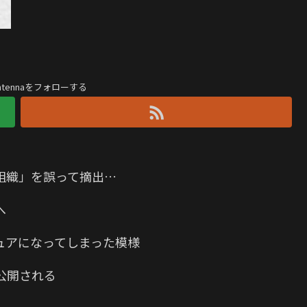
antennaをフォローする
組織」を誤って摘出…
へ
ュアになってしまった模様
“が公開される