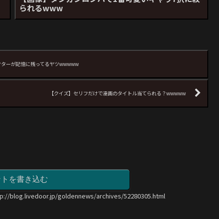
られるwww
ターが記憶に残ってるヤツwwwww
【クイズ】セリフだけで漫画のタイトル当てられる？wwwww
ントを書き込む
tp://blog.livedoor.jp/goldennews/archives/52280305.html