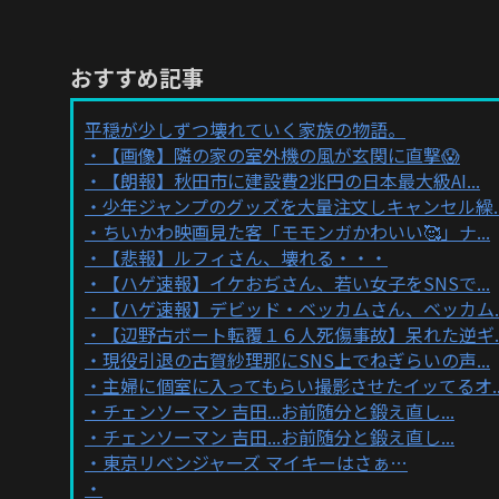
おすすめ記事
平穏が少しずつ壊れていく家族の物語。
【画像】隣の家の室外機の風が玄関に直撃😱
【朗報】秋田市に建設費2兆円の日本最大級AI...
少年ジャンプのグッズを大量注文しキャンセル繰..
ちいかわ映画見た客「モモンガかわいい🥰」ナ...
【悲報】ルフィさん、壊れる・・・
【ハゲ速報】イケおぢさん、若い女子をSNSで...
【ハゲ速報】デビッド・ベッカムさん、ベッカム..
【辺野古ボート転覆１６人死傷事故】呆れた逆ギ..
現役引退の古賀紗理那にSNS上でねぎらいの声...
主婦に個室に入ってもらい撮影させたイッてるオ..
チェンソーマン 吉田...お前随分と鍛え直し...
チェンソーマン 吉田...お前随分と鍛え直し...
東京リベンジャーズ マイキーはさぁ…