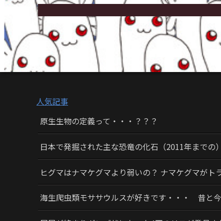
人気記事
原生生物の定義って・・・？？？
日本で発掘された主な恐竜の化石（2011年までの
ヒグマはナマケグマより弱いの？ ナマケグマがト
海生爬虫類モササウルスが好きです・・・ 昔と