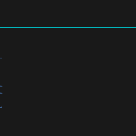
.
.
.
.