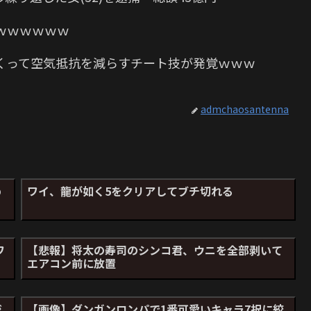
ｗｗｗｗｗｗ
くって空気抵抗を減らすチート技が発覚ｗｗｗ
admchaosantenna
め
ワイ、龍が如く5をクリアしてブチ切れる
ワ
【悲報】将太の寿司のシンコ君、ウニを全部剥いて
エアコン前に放置
ジ
【画像】ダンガンロンパで1番可愛いキャラ7択に絞