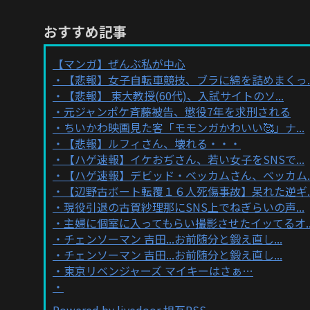
おすすめ記事
【マンガ】ぜんぶ私が中心
【悲報】女子自転車競技、ブラに綿を詰めまくっ..
【悲報】 東大教授(60代)、入試サイトのソ...
元ジャンポケ斉藤被告、懲役7年を求刑される
ちいかわ映画見た客「モモンガかわいい🥰」ナ...
【悲報】ルフィさん、壊れる・・・
【ハゲ速報】イケおぢさん、若い女子をSNSで...
【ハゲ速報】デビッド・ベッカムさん、ベッカム..
【辺野古ボート転覆１６人死傷事故】呆れた逆ギ..
現役引退の古賀紗理那にSNS上でねぎらいの声...
主婦に個室に入ってもらい撮影させたイッてるオ..
チェンソーマン 吉田...お前随分と鍛え直し...
チェンソーマン 吉田...お前随分と鍛え直し...
東京リベンジャーズ マイキーはさぁ…
Powered by livedoor 相互RSS