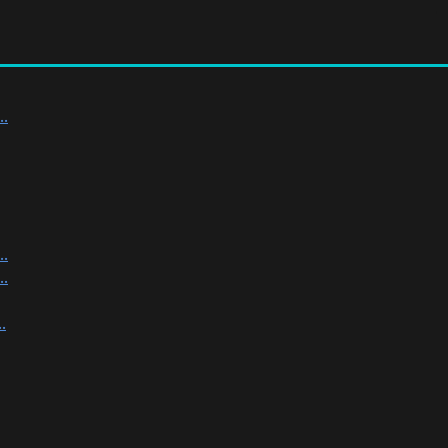
.
.
.
.