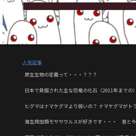
人気記事
原生生物の定義って・・・？？？
日本で発掘された主な恐竜の化石（2011年までの
ヒグマはナマケグマより弱いの？ ナマケグマがト
海生爬虫類モササウルスが好きです・・・ 昔と