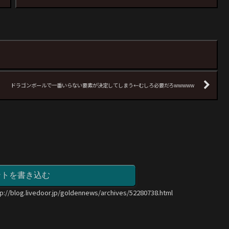
ドラゴンボールで一番いらない要素が決定してしまう←むしろ必要だろwwwww
ントを書き込む
tp://blog.livedoor.jp/goldennews/archives/52280738.html