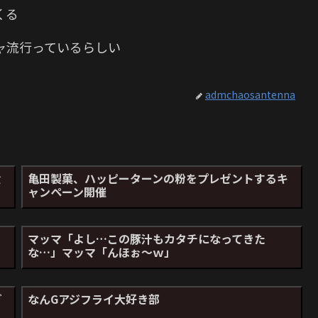
くる
ャ流行っているらしい
admchaosantenna
食
亀田製菓、ハッピーターンの粉をプレゼントするキ
ャンペーン開催
マッマ「よし…この豚汁もカタチになってきた
な…」マッマ「んほぉ～ｗ」
ぎ
なんGアジフライ大好き部