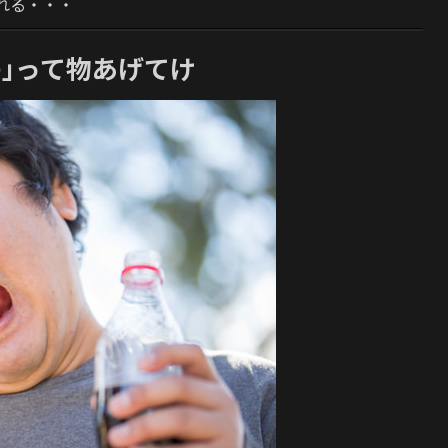
れる・・・
｣って物あげてけ