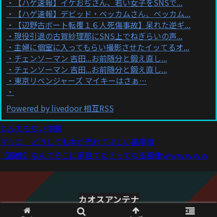
【ハゲ速報】イケおぢさん、若い女子をSNSで...
【ハゲ速報】デビッド・ベッカムさん、ベッカム...
【辺野古ボート転覆１６人死傷事故】呆れた逆ギ...
現役引退の古賀紗理那にSNS上でねぎらいの声...
主婦に個室に入ってもらい撮影させたイッてるオ...
チェンソーマン 吉田...お前随分と鍛え直し...
チェンソーマン 吉田...お前随分と鍛え直し...
東京リベンジャーズ マイキーはさぁ…
Powered by livedoor 相互RSS
とんでもない体験
マリエ どうしても本が売れてほしい裏事情
【画像】なんでそこに家建てた？ってなる画像ｗｗｗｗｗｗ
カオスアンテナ
© 2021 カオスアンテナ.