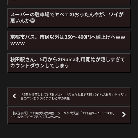
スーパーの駐車場でヤベェのおったんやが、ワイが
悪いんか😡
京都市バス、市民以外は350～400円へ値上げへｗｗ
ｗｗｗ
秋田駅さん、5月からのSuica利用開始が嬉しすぎて
カウントダウンしてしまう
「2階から落としても割れない」「余ったお皿を割るバイトがある」ヤマザキ
春のパンまつりにまつわる噂の真相
【放送事故】エロ可愛い女声優、うっかり大失言「エロ漫画みたいですね」
←生放送でガチで言ってるwwwww