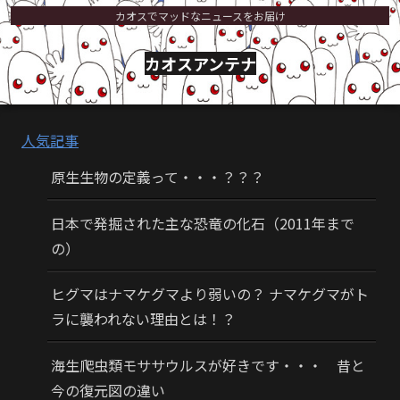
カオスでマッドなニュースをお届け
カオスアンテナ
人気記事
原生生物の定義って・・・？？？
日本で発掘された主な恐竜の化石（2011年まで
の）
ヒグマはナマケグマより弱いの？ ナマケグマがト
ラに襲われない理由とは！？
海生爬虫類モササウルスが好きです・・・ 昔と
今の復元図の違い