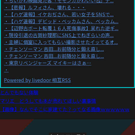
ちいかわ映画見た客「モモンガかわいい🥰」ナ...
【悲報】ルフィさん、壊れる・・・
【ハゲ速報】イケおぢさん、若い女子をSNSで...
【ハゲ速報】デビッド・ベッカムさん、ベッカム...
【辺野古ボート転覆１６人死傷事故】呆れた逆ギ...
現役引退の古賀紗理那にSNS上でねぎらいの声...
主婦に個室に入ってもらい撮影させたイッてるオ...
チェンソーマン 吉田...お前随分と鍛え直し...
チェンソーマン 吉田...お前随分と鍛え直し...
東京リベンジャーズ マイキーはさぁ…
Powered by livedoor 相互RSS
とんでもない体験
マリエ どうしても本が売れてほしい裏事情
【画像】なんでそこに家建てた？ってなる画像ｗｗｗｗｗｗ