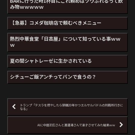
BARに行った時1杯目にこれ頼めばツウぶれるって飲
み物ｗｗｗｗｗ
【急募】コメダ珈琲店で頼むべきメニュー
熱烈中華食堂「日高屋」について知っている事ｗｗ
ｗ
夏の間シャトレーゼに生かされている
シチューご飯アンチってパンで食うの？
トランプ「テスラを燃やしたら禁錮20年かつエルサルバドルの刑務所行きに
なる」
AIに中居正広さんと渡邊渚さんで漫才させてみた結果ｗｗ