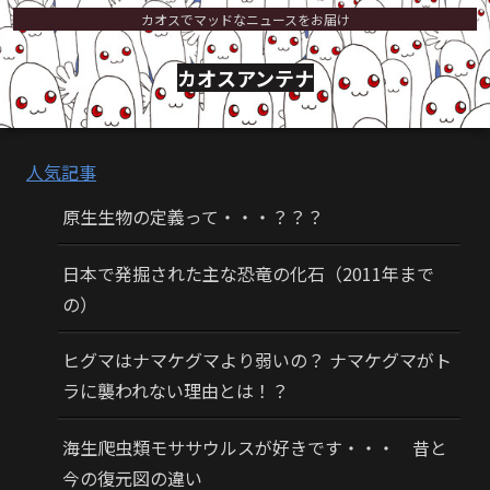
カオスでマッドなニュースをお届け
カオスアンテナ
人気記事
原生生物の定義って・・・？？？
日本で発掘された主な恐竜の化石（2011年まで
の）
ヒグマはナマケグマより弱いの？ ナマケグマがト
ラに襲われない理由とは！？
海生爬虫類モササウルスが好きです・・・ 昔と
今の復元図の違い