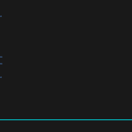
.
.
.
.