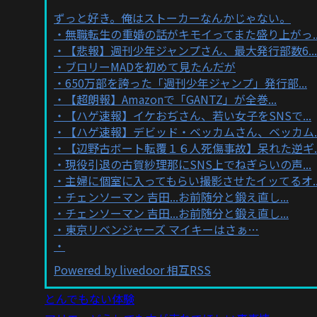
ずっと好き。俺はストーカーなんかじゃない。
無職転生の重婚の話がキモイってまた盛り上がっ..
【悲報】週刊少年ジャンプさん、最大発行部数6...
ブロリーMADを初めて見たんだが
650万部を誇った「週刊少年ジャンプ」発行部...
【超朗報】Amazonで「GANTZ」が全巻...
【ハゲ速報】イケおぢさん、若い女子をSNSで...
【ハゲ速報】デビッド・ベッカムさん、ベッカム..
【辺野古ボート転覆１６人死傷事故】呆れた逆ギ..
現役引退の古賀紗理那にSNS上でねぎらいの声...
主婦に個室に入ってもらい撮影させたイッてるオ..
チェンソーマン 吉田...お前随分と鍛え直し...
チェンソーマン 吉田...お前随分と鍛え直し...
東京リベンジャーズ マイキーはさぁ…
Powered by livedoor 相互RSS
とんでもない体験