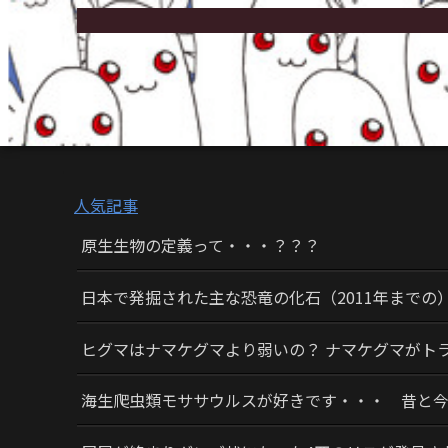
人気記事
原生生物の定義って・・・？？？
日本で発掘された主な恐竜の化石（2011年までの
ヒグマはナマケグマより弱いの？ ナマケグマがト
海生爬虫類モササウルスが好きです・・・ 昔と