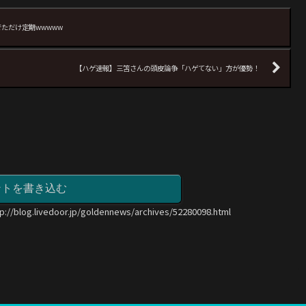
ただけ定期wwwww
【ハゲ速報】三笘さんの頭皮論争「ハゲてない」方が優勢！
ントを書き込む
tp://blog.livedoor.jp/goldennews/archives/52280098.html