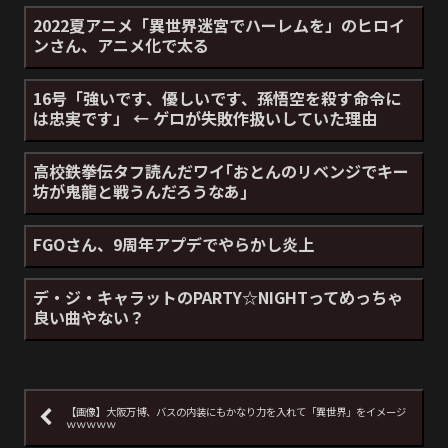
2022夏アニメ「異世界迷宮でハーレムを」のヒロイ
ンさん、アニメ化で太る
16号「強いです、優しいです、孫悟空を殺す命令に
は忠実です」 ← ゲロが失敗作扱いしていた理由
高校鉄拳伝タフ読んだワイ｢おとんのリベンジでキー
坊が鬼龍と戦うんだろうなあ｣
FGOさん、9周年アプデでやらかし炎上
デ・ジ・キャラットのPARTY☆NIGHTってめっちゃ
良い曲やない？
【画像】大阪万博、バスの内装にもかなり力を入れて「異世界」をイメージ
ｗｗｗｗｗ