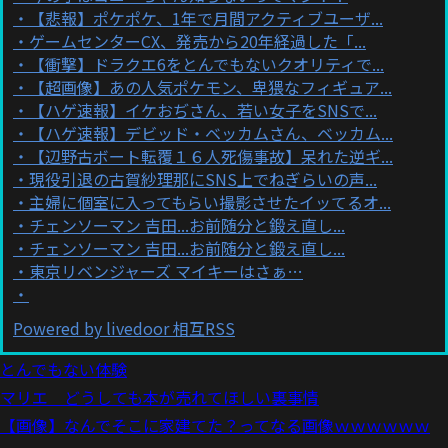
【悲報】ポケポケ、1年で月間アクティブユーザ...
ゲームセンターCX、発売から20年経過した「...
【衝撃】ドラクエ6をとんでもないクオリティで...
【超画像】あの人気ポケモン、卑猥なフィギュア...
【ハゲ速報】イケおぢさん、若い女子をSNSで...
【ハゲ速報】デビッド・ベッカムさん、ベッカム...
【辺野古ボート転覆１６人死傷事故】呆れた逆ギ...
現役引退の古賀紗理那にSNS上でねぎらいの声...
主婦に個室に入ってもらい撮影させたイッてるオ...
チェンソーマン 吉田...お前随分と鍛え直し...
チェンソーマン 吉田...お前随分と鍛え直し...
東京リベンジャーズ マイキーはさぁ…
Powered by livedoor 相互RSS
とんでもない体験
マリエ どうしても本が売れてほしい裏事情
【画像】なんでそこに家建てた？ってなる画像ｗｗｗｗｗｗ