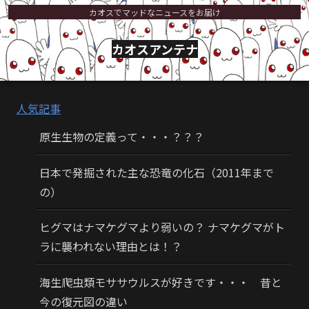
カオスでマッドなニュースをお届け
カオスアンテナ
人気記事
原生生物の定義って・・・？？？
日本で発掘された主な恐竜の化石（2011年まで
の）
ヒグマはナマケグマより弱いの？ ナマケグマがト
ラに襲われない理由とは！？
海生爬虫類モササウルスが好きです・・・ 昔と
今の復元図の違い