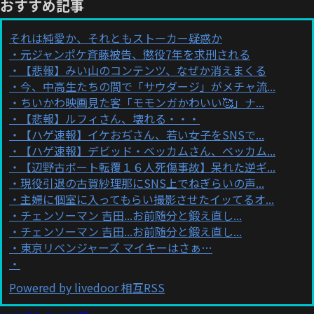
おすすめ記事
それは純愛か、それともストーカー疑惑か
元ジャンポケ斉藤被告、懲役7年を求刑される
【悲報】みい山のコンテンツ、なぜか消えまくる
今、中高生たちの間で「サウダージ」がメチャ流...
ちいかわ映画見た客「モモンガかわいい🥰」ナ...
【悲報】ルフィさん、壊れる・・・
【ハゲ速報】イケおぢさん、若い女子をSNSで...
【ハゲ速報】デビッド・ベッカムさん、ベッカム...
【辺野古ボート転覆１６人死傷事故】呆れた逆ギ...
現役引退の古賀紗理那にSNS上でねぎらいの声...
主婦に個室に入ってもらい撮影させたイッてるオ...
チェンソーマン 吉田...お前随分と鍛え直し...
チェンソーマン 吉田...お前随分と鍛え直し...
東京リベンジャーズ マイキーはさぁ…
Powered by livedoor 相互RSS