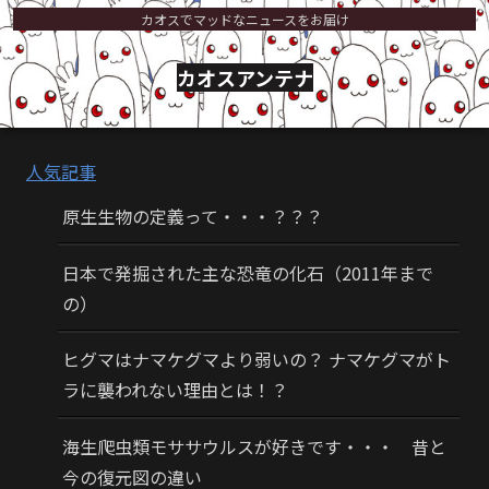
カオスでマッドなニュースをお届け
カオスアンテナ
人気記事
原生生物の定義って・・・？？？
日本で発掘された主な恐竜の化石（2011年まで
の）
ヒグマはナマケグマより弱いの？ ナマケグマがト
ラに襲われない理由とは！？
海生爬虫類モササウルスが好きです・・・ 昔と
今の復元図の違い