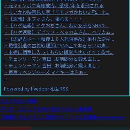
元ジャンポケ斉藤被告、懲役7年を求刑される
ちいかわ映画見た客「モモンガかわいい🥰」ナ...
【悲報】ルフィさん、壊れる・・・
【ハゲ速報】イケおぢさん、若い女子をSNSで...
【ハゲ速報】デビッド・ベッカムさん、ベッカム...
【辺野古ボート転覆１６人死傷事故】呆れた逆ギ...
現役引退の古賀紗理那にSNS上でねぎらいの声...
主婦に個室に入ってもらい撮影させたイッてるオ...
チェンソーマン 吉田...お前随分と鍛え直し...
チェンソーマン 吉田...お前随分と鍛え直し...
東京リベンジャーズ マイキーはさぁ…
Powered by livedoor 相互RSS
とんでもない体験
マリエ どうしても本が売れてほしい裏事情
【画像】なんでそこに家建てた？ってなる画像ｗｗｗｗｗｗ