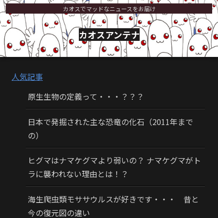
カオスでマッドなニュースをお届け
カオスアンテナ
人気記事
原生生物の定義って・・・？？？
日本で発掘された主な恐竜の化石（2011年まで
の）
ヒグマはナマケグマより弱いの？ ナマケグマがト
ラに襲われない理由とは！？
海生爬虫類モササウルスが好きです・・・ 昔と
今の復元図の違い