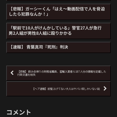
【悲報】ガーシーくん「はえ～動画配信で人を脅迫
したら犯罪なんか！」
「駅前で10人がけんかしている」警官27人が急行
男2人組が男性8人組に殴りかかる
【速報】 青葉真司『死刑』判決
【悲報】 飲み会帰りの財務省職員、密輸入業者ら187人分の情報を記載した
行政文書を紛失
【ヘア速報】前髪上げてない大人はヤバい奴しかいない説
コメント