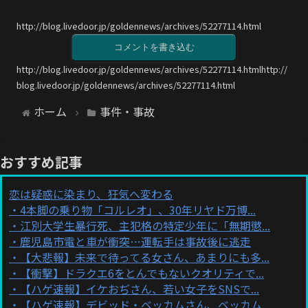
http://blog.livedoor.jp/goldennews/archives/52277114.html
コメントを書き込む
http://blog.livedoor.jp/goldennews/archives/52277114.htmlhttp://
blog.livedoor.jp/goldennews/archives/52277114.html
ホーム
事件・事故
おすすめ記事
恋は疑惑に染まり、狂気へ変わる
4本脚の乗り物「コルレオ」、30年リヤド万博...
江別大学生暴行死、主犯格の特定少年に「無期懲...
鹿児島市電と車が衝突…運転手は事故後に逃走
【大悲報】未来で待ってる女さん、あまりにも多...
【衝撃】ドラクエ6をとんでもないクオリティで...
【ハゲ速報】イケおぢさん、若い女子をSNSで...
【ハゲ速報】デビッド・ベッカムさん、ベッカム...