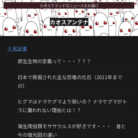
カオスでマッドなニュースをお届け
カオスアンテナ
人気記事
原生生物の定義って・・・？？？
日本で発掘された主な恐竜の化石（2011年まで
の）
ヒグマはナマケグマより弱いの？ ナマケグマがト
ラに襲われない理由とは！？
海生爬虫類モササウルスが好きです・・・ 昔と
今の復元図の違い