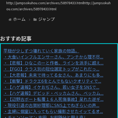
http://jumpsokuhou.com/archives/58978433.htmlhttp://jumpsokuh
ou.com/archives/58978433.html
ホーム
ジャンプ
おすすめ記事
平穏が少しずつ壊れていく家族の物語。
大食いインフルエンサーさん、アンチから理不尽...
【悲報】ひなこのーと作者、ラインを派手に超え...
【FGO】クラス別の冠位選定トップがこれだっ...
【大悲報】未来で待ってる女さん、あまりにも多...
【衝撃】ドラクエ6をとんでもないクオリティで...
【ハゲ速報】イケおぢさん、若い女子をSNSで...
【ハゲ速報】デビッド・ベッカムさん、ベッカム...
【辺野古ボート転覆１６人死傷事故】呆れた逆ギ...
現役引退の古賀紗理那にSNS上でねぎらいの声...
主婦に個室に入ってもらい撮影させたイッてるオ...
チェンソーマン 吉田...お前随分と鍛え直し...