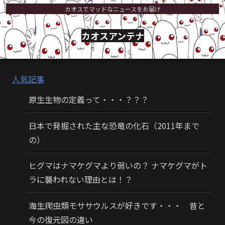
カオスでマッドなニュースをお届け
カオスアンテナ
人気記事
原生生物の定義って・・・？？？
日本で発掘された主な恐竜の化石（2011年まで
の）
ヒグマはナマケグマより弱いの？ ナマケグマがト
ラに襲われない理由とは！？
海生爬虫類モササウルスが好きです・・・ 昔と
今の復元図の違い