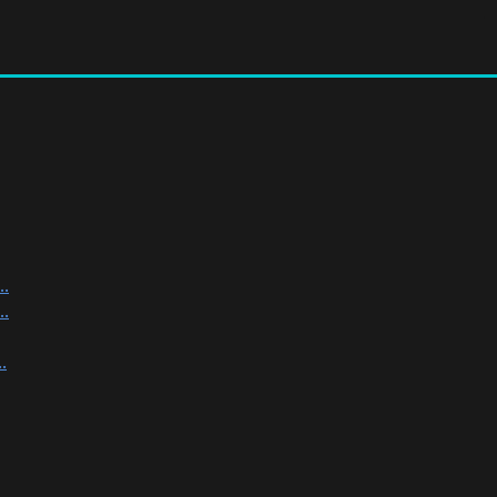
.
.
.