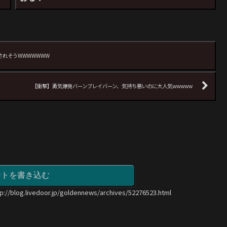
消されそうWWWWWWW
【衝撃】勇気爆発バーンブレイバーン、気持ち悪いのに大人気wwwww
ントを書き込む
tp://blog.livedoor.jp/goldennews/archives/52276523.html