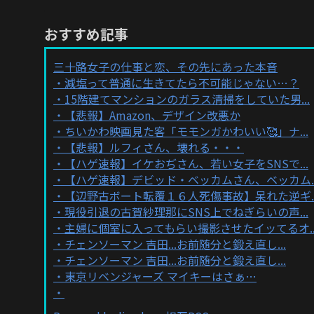
おすすめ記事
三十路女子の仕事と恋、その先にあった本音
減塩って普通に生きてたら不可能じゃない…？
15階建てマンションのガラス清掃をしていた男...
【悲報】Amazon、デザイン改悪か
ちいかわ映画見た客「モモンガかわいい🥰」ナ...
【悲報】ルフィさん、壊れる・・・
【ハゲ速報】イケおぢさん、若い女子をSNSで...
【ハゲ速報】デビッド・ベッカムさん、ベッカム..
【辺野古ボート転覆１６人死傷事故】呆れた逆ギ..
現役引退の古賀紗理那にSNS上でねぎらいの声...
主婦に個室に入ってもらい撮影させたイッてるオ..
チェンソーマン 吉田...お前随分と鍛え直し...
チェンソーマン 吉田...お前随分と鍛え直し...
東京リベンジャーズ マイキーはさぁ…