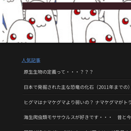
人気記事
原生生物の定義って・・・？？？
日本で発掘された主な恐竜の化石（2011年までの
ヒグマはナマケグマより弱いの？ ナマケグマがト
海生爬虫類モササウルスが好きです・・・ 昔と