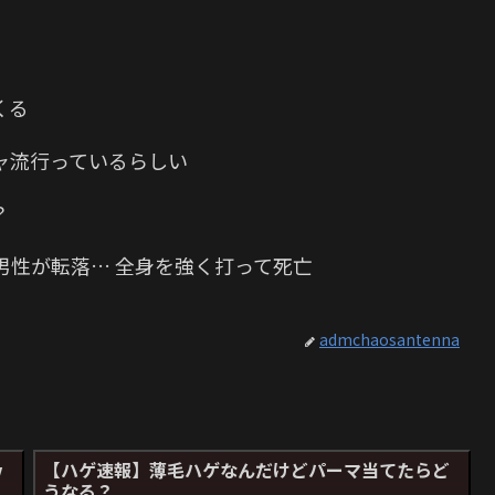
くる
ャ流行っているらしい
？
男性が転落… 全身を強く打って死亡
admchaosantenna
ｗ
【ハゲ速報】薄毛ハゲなんだけどパーマ当てたらど
うなる？