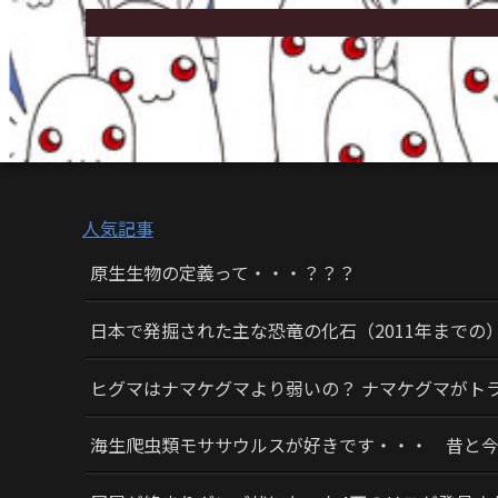
人気記事
原生生物の定義って・・・？？？
日本で発掘された主な恐竜の化石（2011年までの
ヒグマはナマケグマより弱いの？ ナマケグマがト
海生爬虫類モササウルスが好きです・・・ 昔と