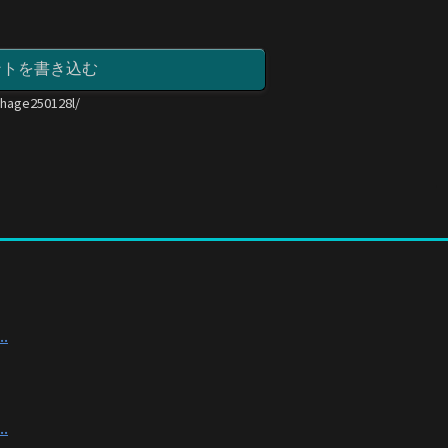
ントを書き込む
/hage250128l/
.
.