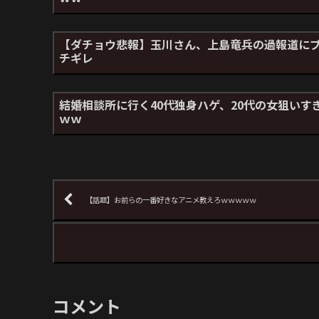
【ダチョウ悲報】玉川さん、上島竜兵の過報道に
チギレ
結婚相談所に行く40代独身ハゲ、20代の女狙いす
ｗｗ
【話題】お前らの一番好きなアニメ教えろｗｗｗｗｗ
コメント