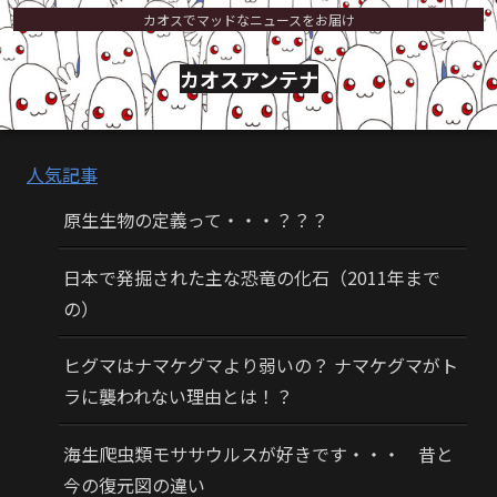
カオスでマッドなニュースをお届け
カオスアンテナ
人気記事
原生生物の定義って・・・？？？
日本で発掘された主な恐竜の化石（2011年まで
の）
ヒグマはナマケグマより弱いの？ ナマケグマがト
ラに襲われない理由とは！？
海生爬虫類モササウルスが好きです・・・ 昔と
今の復元図の違い