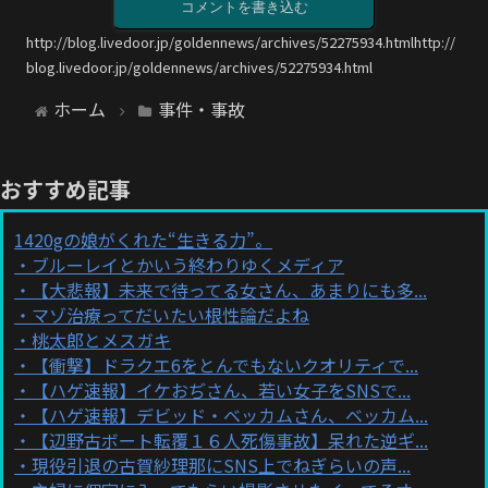
コメントを書き込む
http://blog.livedoor.jp/goldennews/archives/52275934.htmlhttp://
blog.livedoor.jp/goldennews/archives/52275934.html
ホーム
事件・事故
おすすめ記事
1420gの娘がくれた“生きる力”。
ブルーレイとかいう終わりゆくメディア
【大悲報】未来で待ってる女さん、あまりにも多...
マゾ治療ってだいたい根性論だよね
桃太郎とメスガキ
【衝撃】ドラクエ6をとんでもないクオリティで...
【ハゲ速報】イケおぢさん、若い女子をSNSで...
【ハゲ速報】デビッド・ベッカムさん、ベッカム...
【辺野古ボート転覆１６人死傷事故】呆れた逆ギ...
現役引退の古賀紗理那にSNS上でねぎらいの声...