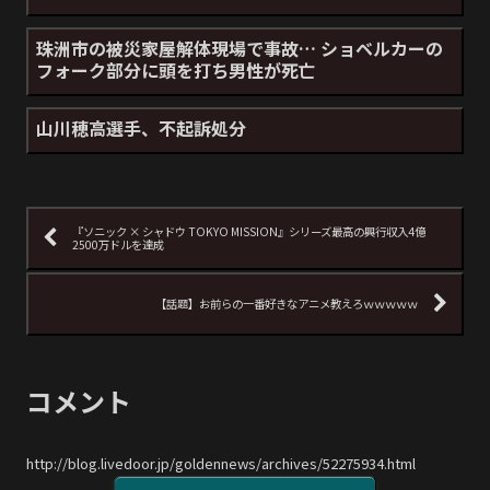
珠洲市の被災家屋解体現場で事故… ショベルカーの
フォーク部分に頭を打ち男性が死亡
山川穂高選手、不起訴処分
『ソニック × シャドウ TOKYO MISSION』シリーズ最高の興行収入4億
2500万ドルを達成
【話題】お前らの一番好きなアニメ教えろｗｗｗｗｗ
コメント
http://blog.livedoor.jp/goldennews/archives/52275934.html