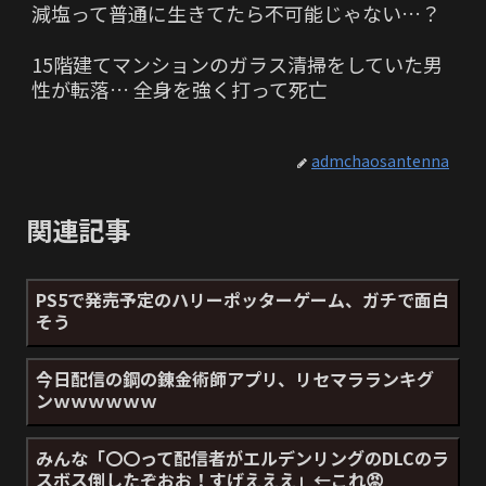
減塩って普通に生きてたら不可能じゃない…？
15階建てマンションのガラス清掃をしていた男
性が転落… 全身を強く打って死亡
admchaosantenna
関連記事
PS5で発売予定のハリーポッターゲーム、ガチで面白
そう
今日配信の鋼の錬金術師アプリ、リセマラランキグ
ンｗｗｗｗｗｗ
みんな「〇〇って配信者がエルデンリングのDLCのラ
スボス倒したぞおお！すげえええ」←これ😡