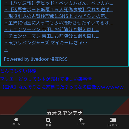
【ハゲ速報】デビッド・ベッカムさん、ベッカム...
【辺野古ボート転覆１６人死傷事故】呆れた逆ギ...
現役引退の古賀紗理那にSNS上でねぎらいの声...
主婦に個室に入ってもらい撮影させたイッてるオ...
チェンソーマン 吉田...お前随分と鍛え直し...
チェンソーマン 吉田...お前随分と鍛え直し...
東京リベンジャーズ マイキーはさぁ…
Powered by livedoor 相互RSS
とんでもない体験
マリエ どうしても本が売れてほしい裏事情
【画像】なんでそこに家建てた？ってなる画像ｗｗｗｗｗｗ
カオスアンテナ
© 2021 カオスアンテナ.
ホーム
トップ
検索
サイドバー