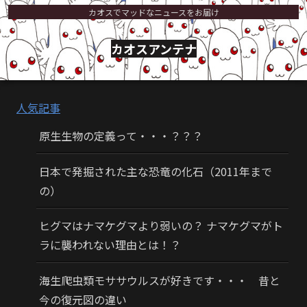
カオスでマッドなニュースをお届け
カオスアンテナ
人気記事
原生生物の定義って・・・？？？
日本で発掘された主な恐竜の化石（2011年まで
の）
ヒグマはナマケグマより弱いの？ ナマケグマがト
ラに襲われない理由とは！？
海生爬虫類モササウルスが好きです・・・ 昔と
今の復元図の違い