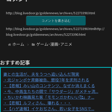
http://blog.livedoor.jp/goldennews/archives/52273390.html
コメントを書き込む
http://blog.livedoor.jp/goldennews/archives/52273390.htmlhttp://
blog.livedoor.jp/goldennews/archives/52273390.html
ホーム
ゲーム･漫画･アニメ
おすすめ記事
妻との生活が、夫をうつへ追い込んだ現実
元ジャンポケ斉藤被告、懲役7年を求刑される
【悲報】みい山のコンテンツ、なぜか消えまくる
今、中高生たちの間で「サウダージ」がメチャ流...
ちいかわ映画見た客「モモンガかわいい🥰」ナ...
【悲報】ルフィさん、壊れる・・・
【ハゲ速報】イケおぢさん、若い女子をSNSで...