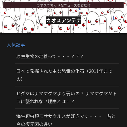
カオスでマッドなニュースをお届け
カオスアンテナ
人気記事
原生生物の定義って・・・？？？
日本で発掘された主な恐竜の化石（2011年まで
の）
ヒグマはナマケグマより弱いの？ ナマケグマがト
ラに襲われない理由とは！？
海生爬虫類モササウルスが好きです・・・ 昔と
今の復元図の違い