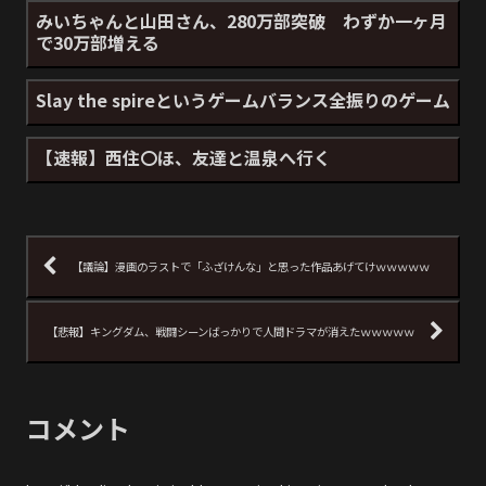
みいちゃんと山田さん、280万部突破 わずか一ヶ月
で30万部増える
Slay the spireというゲームバランス全振りのゲーム
【速報】西住〇ほ、友達と温泉へ行く
【議論】漫画のラストで「ふざけんな」と思った作品あげてけｗｗｗｗｗ
【悲報】キングダム、戦闘シーンばっかりで人間ドラマが消えたｗｗｗｗｗ
コメント