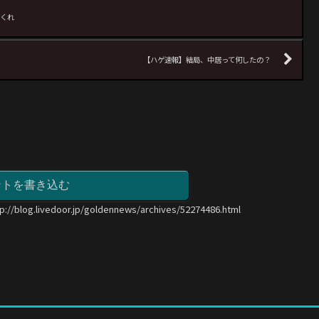
てくれ
【ハゲ速報】結局、中居って何したの？
ントを書き込む
tp://blog.livedoor.jp/goldennews/archives/52274486.html