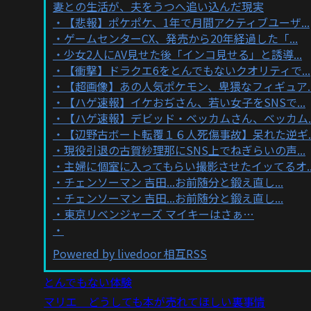
妻との生活が、夫をうつへ追い込んだ現実
【悲報】ポケポケ、1年で月間アクティブユーザ...
ゲームセンターCX、発売から20年経過した「...
少女2人にAV見せた後「インコ見せる」と誘導...
【衝撃】ドラクエ6をとんでもないクオリティで...
【超画像】あの人気ポケモン、卑猥なフィギュア..
【ハゲ速報】イケおぢさん、若い女子をSNSで...
【ハゲ速報】デビッド・ベッカムさん、ベッカム..
【辺野古ボート転覆１６人死傷事故】呆れた逆ギ..
現役引退の古賀紗理那にSNS上でねぎらいの声...
主婦に個室に入ってもらい撮影させたイッてるオ..
チェンソーマン 吉田...お前随分と鍛え直し...
チェンソーマン 吉田...お前随分と鍛え直し...
東京リベンジャーズ マイキーはさぁ…
Powered by livedoor 相互RSS
とんでもない体験
マリエ どうしても本が売れてほしい裏事情