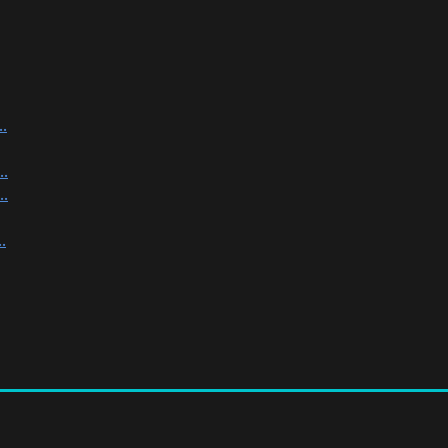
.
.
.
.