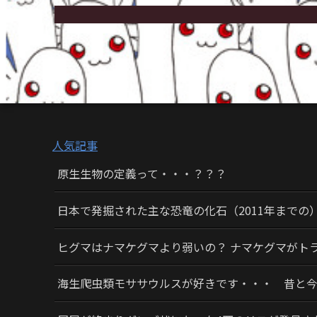
人気記事
原生生物の定義って・・・？？？
日本で発掘された主な恐竜の化石（2011年までの
ヒグマはナマケグマより弱いの？ ナマケグマがト
海生爬虫類モササウルスが好きです・・・ 昔と