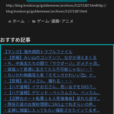
http://blog.livedoor.jp/goldennews/archives/52273287.htmlhttp://
blog.livedoor.jp/goldennews/archives/52273287.html
ホーム
ゲーム･漫画･アニメ
おすすめ記事
【マンガ】海外病院トラブルファイル
【悲報】みい山のコンテンツ、なぜか消えまくる
今、中高生たちの間で「サウダージ」がメチャ流...
減塩って普通に生きてたら不可能じゃない…？
ちいかわ映画見た客「モモンガかわいい🥰」ナ...
【悲報】ルフィさん、壊れる・・・
【ハゲ速報】イケおぢさん、若い女子をSNSで...
【ハゲ速報】デビッド・ベッカムさん、ベッカム...
【辺野古ボート転覆１６人死傷事故】呆れた逆ギ...
現役引退の古賀紗理那にSNS上でねぎらいの声...
主婦に個室に入ってもらい撮影させたイッてるオ...