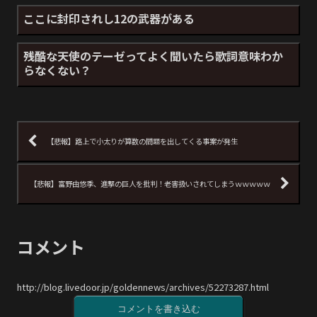
ここに封印されし12の武器がある
残酷な天使のテーゼってよく聞いたら歌詞意味わか
らなくない？
【悲報】路上で小太りが算数の問題を出してくる事案が発生
【悲報】富野由悠季、進撃の巨人を批判！老害扱いされてしまうｗｗｗｗｗ
コメント
http://blog.livedoor.jp/goldennews/archives/52273287.html
コメントを書き込む