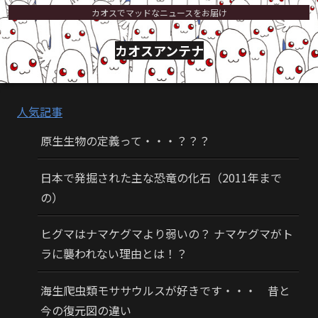
カオスでマッドなニュースをお届け
カオスアンテナ
人気記事
原生生物の定義って・・・？？？
日本で発掘された主な恐竜の化石（2011年まで
の）
ヒグマはナマケグマより弱いの？ ナマケグマがト
ラに襲われない理由とは！？
海生爬虫類モササウルスが好きです・・・ 昔と
今の復元図の違い