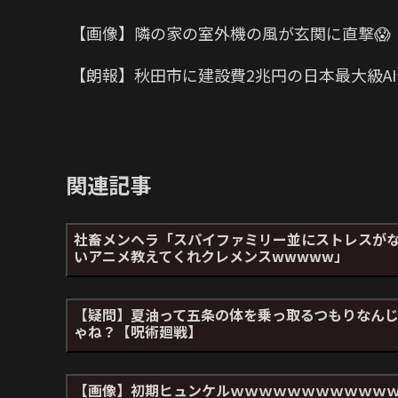
【画像】隣の家の室外機の風が玄関に直撃😱
【朗報】秋田市に建設費2兆円の日本最大級A
関連記事
社畜メンヘラ「スパイファミリー並にストレスが
いアニメ教えてくれクレメンスwwwww」
【疑問】夏油って五条の体を乗っ取るつもりなん
ゃね？【呪術廻戦】
【画像】初期ヒュンケルｗｗｗｗｗｗｗｗｗｗｗ