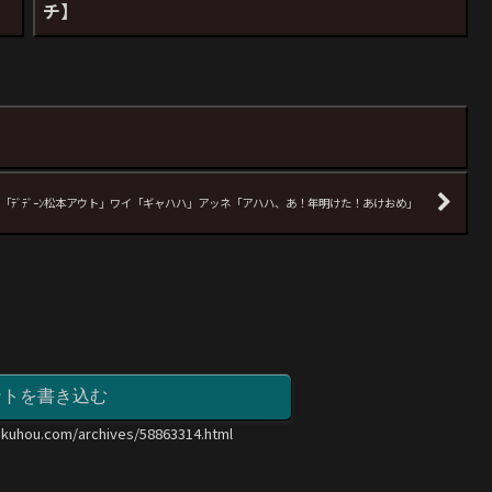
チ】
「ﾃﾞﾃﾞｰﾝ松本アウト」ワイ「ギャハハ」アッネ「アハハ、あ！年明けた！あけおめ」
ントを書き込む
okuhou.com/archives/58863314.html