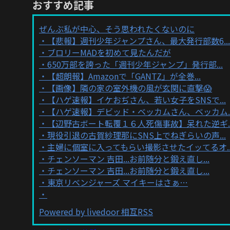
おすすめ記事
ぜんぶ私が中心、そう思われたくないのに
【悲報】週刊少年ジャンプさん、最大発行部数6...
ブロリーMADを初めて見たんだが
650万部を誇った「週刊少年ジャンプ」発行部...
【超朗報】Amazonで「GANTZ」が全巻...
【画像】隣の家の室外機の風が玄関に直撃😱
【ハゲ速報】イケおぢさん、若い女子をSNSで...
【ハゲ速報】デビッド・ベッカムさん、ベッカム..
【辺野古ボート転覆１６人死傷事故】呆れた逆ギ..
現役引退の古賀紗理那にSNS上でねぎらいの声...
主婦に個室に入ってもらい撮影させたイッてるオ..
チェンソーマン 吉田...お前随分と鍛え直し...
チェンソーマン 吉田...お前随分と鍛え直し...
東京リベンジャーズ マイキーはさぁ…
Powered by livedoor 相互RSS