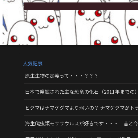
人気記事
原生生物の定義って・・・？？？
日本で発掘された主な恐竜の化石（2011年までの
ヒグマはナマケグマより弱いの？ ナマケグマがト
海生爬虫類モササウルスが好きです・・・ 昔と