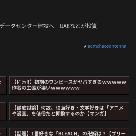
Iデータセンター建設へ UAEなどが投資
admchaosantenna
な
【ﾄﾞﾝｯ!!】初期のワンピースがヤバすぎるｗｗｗｗｗ
作者の主張が凄いｗｗｗｗｗｗ
じ
【徹底討論】何故、映画好き・文学好きは「アニメ
や漫画」を低俗だと揶揄するのか【マンガ】
ｗ
【話題】1番好きな「BLEACH」の卍解は？【ブリー