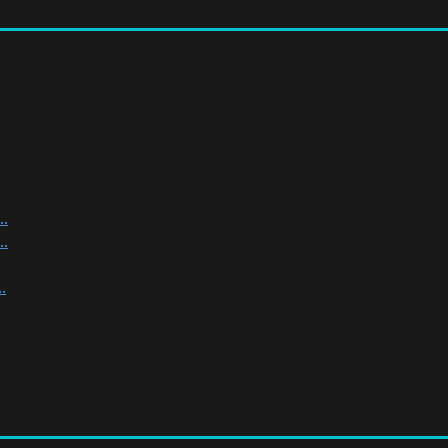
.
.
.