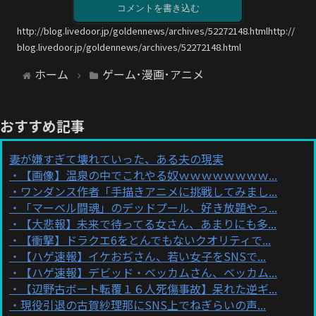
コメントを書き込む
http://blog.livedoor.jp/goldennews/archives/52272148.htmlhttp://
blog.livedoor.jp/goldennews/archives/52272148.html
ホーム
ゲーム･漫画･アニメ
おすすめ記事
妻が嫌すぎて壊れていった、ある夫の現実
【画像】温泉の中でこれやる奴ｗｗｗｗｗｗｗｗ...
ワンダンス作者「手描きアニメに挑戦してみまし...
「マーベル闘魂」のデッドプール、好き放題やっ...
【大悲報】未来で待ってる女さん、あまりにも多...
【衝撃】ドラクエ6をとんでもないクオリティで...
【ハゲ速報】イケおぢさん、若い女子をSNSで...
【ハゲ速報】デビッド・ベッカムさん、ベッカム...
【辺野古ボート転覆１６人死傷事故】呆れた逆ギ...
現役引退の古賀紗理那にSNS上でねぎらいの声...