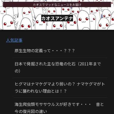
カオスでマッドなニュースをお届け
カオスアンテナ
人気記事
原生生物の定義って・・・？？？
日本で発掘された主な恐竜の化石（2011年まで
の）
ヒグマはナマケグマより弱いの？ ナマケグマがト
ラに襲われない理由とは！？
海生爬虫類モササウルスが好きです・・・ 昔と
今の復元図の違い