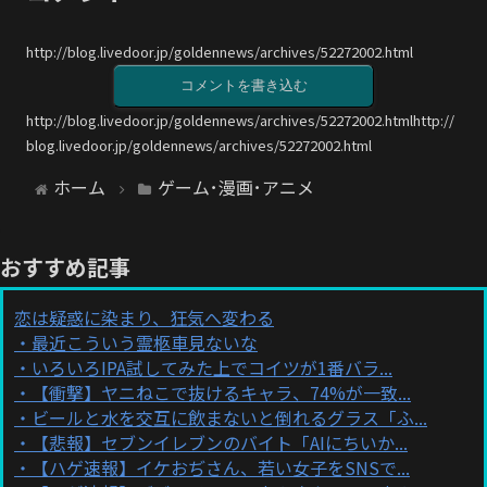
http://blog.livedoor.jp/goldennews/archives/52272002.html
コメントを書き込む
http://blog.livedoor.jp/goldennews/archives/52272002.htmlhttp://
blog.livedoor.jp/goldennews/archives/52272002.html
ホーム
ゲーム･漫画･アニメ
おすすめ記事
恋は疑惑に染まり、狂気へ変わる
最近こういう霊柩車見ないな
いろいろIPA試してみた上でコイツが1番バラ...
【衝撃】ヤニねこで抜けるキャラ、74%が一致...
ビールと水を交互に飲まないと倒れるグラス「ふ...
【悲報】セブンイレブンのバイト「AIにちいか...
【ハゲ速報】イケおぢさん、若い女子をSNSで...