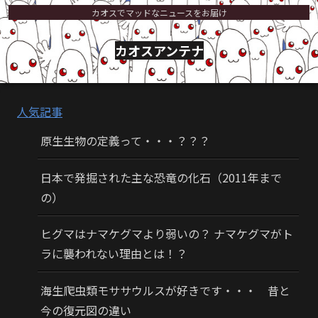
カオスでマッドなニュースをお届け
カオスアンテナ
人気記事
原生生物の定義って・・・？？？
日本で発掘された主な恐竜の化石（2011年まで
の）
ヒグマはナマケグマより弱いの？ ナマケグマがト
ラに襲われない理由とは！？
海生爬虫類モササウルスが好きです・・・ 昔と
今の復元図の違い